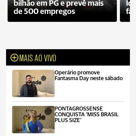
bilhão em PG e prevê mais
Id
de 500 empregos
fa
MAIS AO VIVO
Operário promove
Fantasma Day neste sábado
PONTAGROSSENSE
CONQUISTA 'MISS BRASIL
PLUS SIZE'