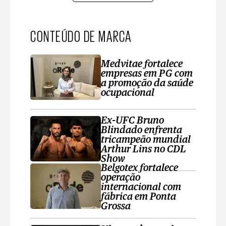
CONTEÚDO DE MARCA
Medvitae fortalece
empresas em PG com
a promoção da saúde
ocupacional
Ex-UFC Bruno
Blindado enfrenta
tricampeão mundial
Arthur Lins no CDL
Show
Belgotex fortalece
operação
internacional com
fábrica em Ponta
Grossa