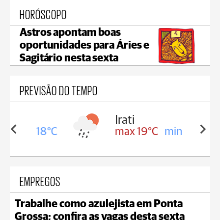
HORÓSCOPO
Astros apontam boas
oportunidades para Áries e
Sagitário nesta sexta
PREVISÃO DO TEMPO
Irati
in 18°C
max 19°C
min 17°C
EMPREGOS
Trabalhe como azulejista em Ponta
Grossa; confira as vagas desta sexta