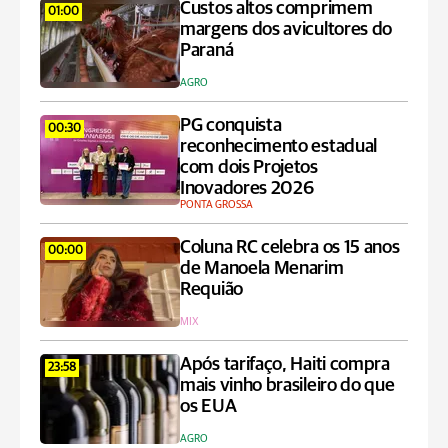
Custos altos comprimem
01:00
margens dos avicultores do
Paraná
AGRO
PG conquista
00:30
reconhecimento estadual
com dois Projetos
Inovadores 2026
PONTA GROSSA
Coluna RC celebra os 15 anos
00:00
de Manoela Menarim
Requião
MIX
Após tarifaço, Haiti compra
23:58
mais vinho brasileiro do que
os EUA
AGRO