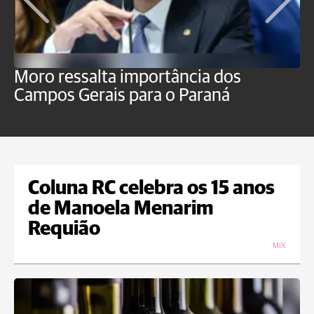
Moro ressalta importância dos
E
Campos Gerais para o Paraná
m
Coluna RC celebra os 15 anos
de Manoela Menarim
Requião
MIX