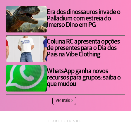
Era dos dinossauros invade o
Palladium com estreia do
Imerso Dino em PG
Coluna RC apresenta opções
de presentes para o Dia dos
Pais na Vibe Clothing
WhatsApp ganha novos
recursos para grupos; saiba o
que mudou
Ver mais
PUBLICIDADE