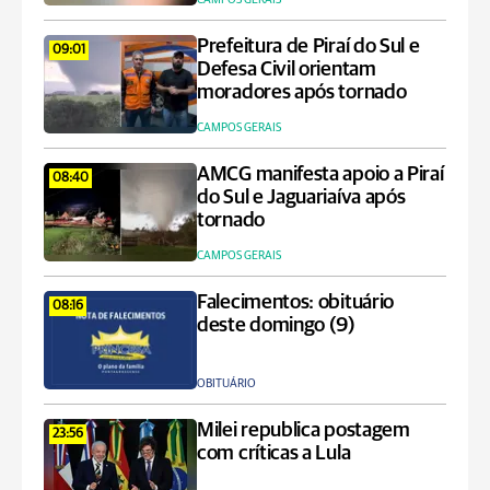
Prefeitura de Piraí do Sul e
09:01
Defesa Civil orientam
moradores após tornado
CAMPOS GERAIS
AMCG manifesta apoio a Piraí
08:40
do Sul e Jaguariaíva após
tornado
CAMPOS GERAIS
Falecimentos: obituário
08:16
deste domingo (9)
OBITUÁRIO
Milei republica postagem
23:56
com críticas a Lula