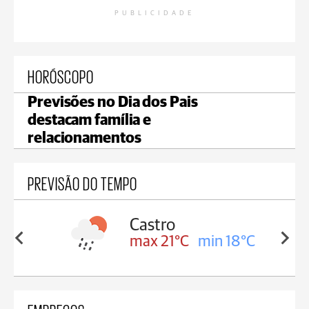
PUBLICIDADE
HORÓSCOPO
Previsões no Dia dos Pais
destacam família e
relacionamentos
PREVISÃO DO TEMPO
Carambeí
in 18°C
max 20°C
min 18°C