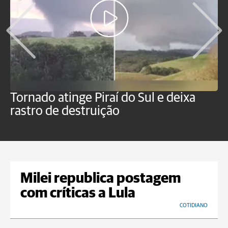
Tornado atinge Piraí do Sul e deixa
H
rastro de destruição
C
m
Milei republica postagem
com críticas a Lula
COTIDIANO