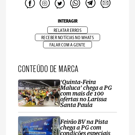
INTERAGIR
RELATAR ERROS
RECEBER NOTÍCIAS NO WHATS
FALAR COM A GENTE
CONTEÚDO DE MARCA
‘Quinta-Feira
Maluca’ chega a PG
com mais de 100
ofertas no Larissa
Santa Paula
Feirão BV na Pista
chega a PG com
condições especiais