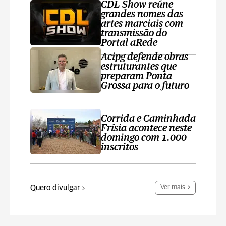
CDL Show reúne
grandes nomes das
artes marciais com
transmissão do
Portal aRede
Acipg defende obras
estruturantes que
preparam Ponta
Grossa para o futuro
Corrida e Caminhada
Frísia acontece neste
domingo com 1.000
inscritos
Quero divulgar
Ver mais