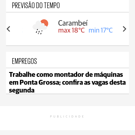
PREVISÃO DO TEMPO
Carambeí
in 18°C
max 18°C
min 17°C
EMPREGOS
Trabalhe como montador de máquinas
em Ponta Grossa; confira as vagas desta
segunda
PUBLICIDADE