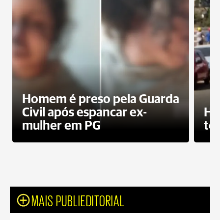
Homem é preso pela Guarda
Civil após espancar ex-
Ho
mulher em PG
te
MAIS PUBLIEDITORIAL