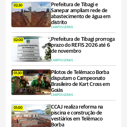
Prefeitura de Tibagi e
02:30
Sanepar ampliam rede de
abastecimento de água em
distrito
CAMPOS GERAIS
Prefeitura de Tibagi prorroga
02:00
prazo do REFIS 2026 até 6
de novembro
CAMPOS GERAIS
Pilotos de Telêmaco Borba
01:30
disputam o Campeonato
Brasileiro de Kart Cross em
Goiás
CAMPOS GERAIS
CCAJ realiza reforma na
01:00
piscina e construção de
vestiários em Telêmaco
Borba