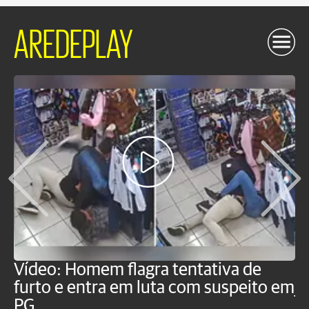
AREDEPLAY
Vídeo: Homem flagra tentativa de
B
furto e entra em luta com suspeito em
j
PG