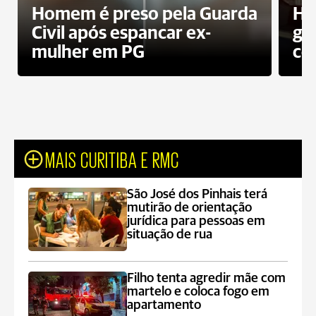
Homem é preso pela Guarda
Ho
Civil após espancar ex-
gr
mulher em PG
co
MAIS CURITIBA E RMC
São José dos Pinhais terá
mutirão de orientação
jurídica para pessoas em
situação de rua
Filho tenta agredir mãe com
martelo e coloca fogo em
apartamento