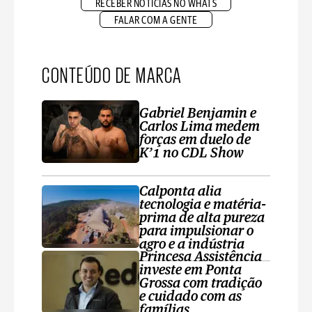
RECEBER NOTÍCIAS NO WHATS
FALAR COM A GENTE
CONTEÚDO DE MARCA
Gabriel Benjamin e
Carlos Lima medem
forças em duelo de
K’1 no CDL Show
Calponta alia
tecnologia e matéria-
prima de alta pureza
para impulsionar o
agro e a indústria
Princesa Assistência
investe em Ponta
Grossa com tradição
e cuidado com as
famílias