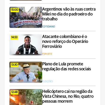
Argentinos vão às ruas contra
15:00
Milei no dia do padroeiro do
trabalho
COTIDIANO
Atacante colombiano é o
14:53
novo reforço do Operário
Ferroviário
ESPORTE
Plano de Lula promete
13:30
regulação das redes sociais
ELEIÇÕES
Helicóptero cai na região da
12:48
Vista Chinesa, no Rio; quatro
pessoas morrem