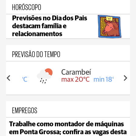
HORÓSCOPO
Previsões no Dia dos Pais
destacam família e
relacionamentos
PREVISÃO DO TEMPO
Carambeí
in 18°C
max 20°C
min 18°C
EMPREGOS
Trabalhe como montador de máquinas
em Ponta Grossa; confira as vagas desta