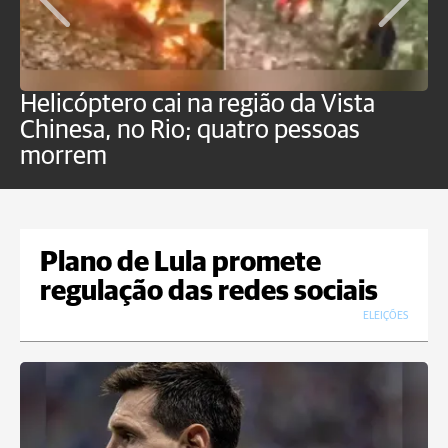
Helicóptero cai na região da Vista
C
Chinesa, no Rio; quatro pessoas
a
morrem
o
Plano de Lula promete
regulação das redes sociais
ELEIÇÕES