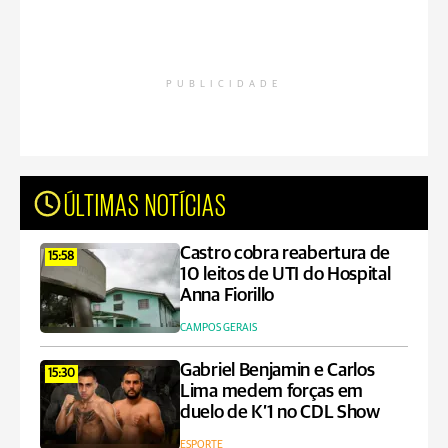
PUBLICIDADE
ÚLTIMAS NOTÍCIAS
Castro cobra reabertura de
15:58
10 leitos de UTI do Hospital
Anna Fiorillo
CAMPOS GERAIS
Gabriel Benjamin e Carlos
15:30
Lima medem forças em
duelo de K’1 no CDL Show
ESPORTE