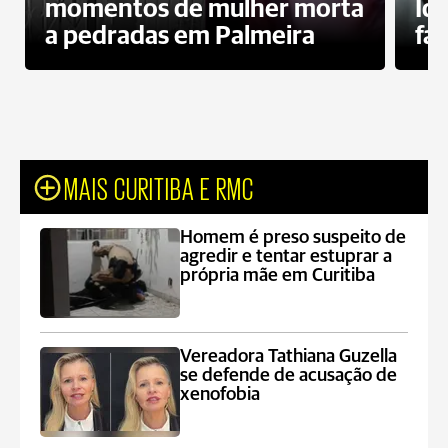
momentos de mulher morta
Id
a pedradas em Palmeira
fa
MAIS CURITIBA E RMC
Homem é preso suspeito de
agredir e tentar estuprar a
própria mãe em Curitiba
Vereadora Tathiana Guzella
se defende de acusação de
xenofobia