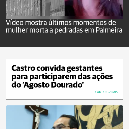
Vídeo mostra últimos momentos de
"
mulher morta a pedradas em Palmeira
c
U
Castro convida gestantes
para participarem das ações
do ‘Agosto Dourado’
CAMPOS GERAIS