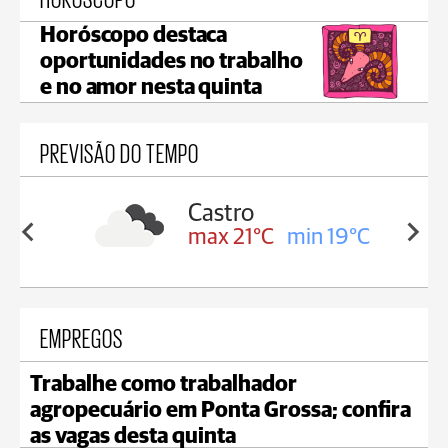
Horóscopo destaca
oportunidades no trabalho
e no amor nesta quinta
PREVISÃO DO TEMPO
sa
Castro
min 17°C
max 21°C
min 19°C
EMPREGOS
Trabalhe como trabalhador
agropecuário em Ponta Grossa; confira
as vagas desta quinta