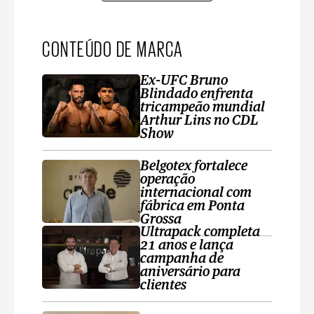
CONTEÚDO DE MARCA
Ex-UFC Bruno
Blindado enfrenta
tricampeão mundial
Arthur Lins no CDL
Show
Belgotex fortalece
operação
internacional com
fábrica em Ponta
Grossa
Ultrapack completa
21 anos e lança
campanha de
aniversário para
clientes