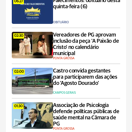
Falecimentos: obituário desta
06:27
quinta-feira (6)
OBITUÁRIO
Vereadores de PG aprovam
02:30
inclusão da peça 'A Paixão de
Cristo' no calendário
municipal
PONTA GROSSA
Castro convida gestantes
02:00
para participarem das ações
do ‘Agosto Dourado’
CAMPOS GERAIS
Associação de Psicologia
01:30
defende políticas públicas de
saúde mental na Câmara de
PG
PONTA GROSSA