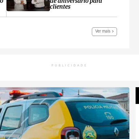
no
de aniversário para
clientes
Ver mais
PUBLICIDADE