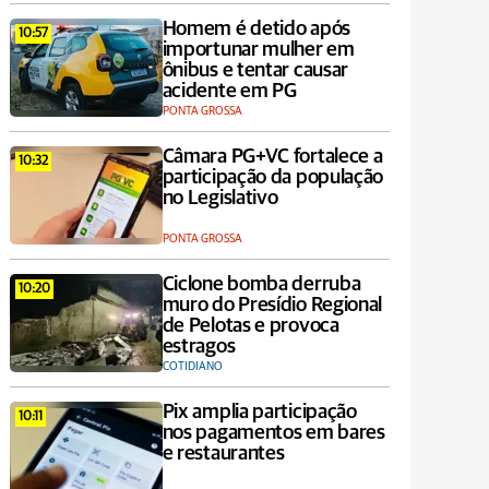
Homem é detido após
10:57
importunar mulher em
ônibus e tentar causar
acidente em PG
PONTA GROSSA
Câmara PG+VC fortalece a
10:32
participação da população
no Legislativo
PONTA GROSSA
Ciclone bomba derruba
10:20
muro do Presídio Regional
de Pelotas e provoca
estragos
COTIDIANO
Pix amplia participação
10:11
nos pagamentos em bares
e restaurantes