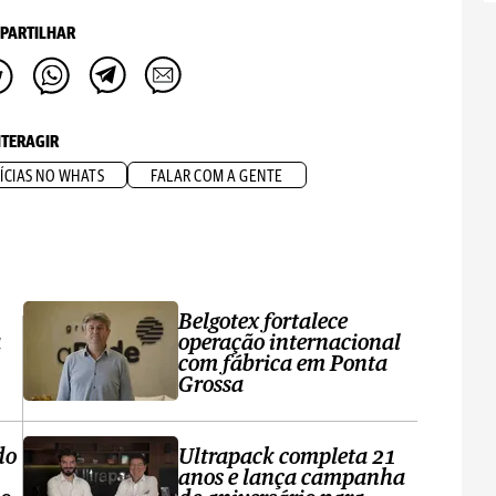
PARTILHAR
NTERAGIR
ÍCIAS NO WHATS
FALAR COM A GENTE
Belgotex fortalece
a
operação internacional
com fábrica em Ponta
Grossa
do
Ultrapack completa 21
anos e lança campanha