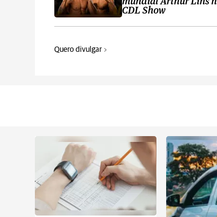
mundial Arthur Lins 
CDL Show
Quero divulgar