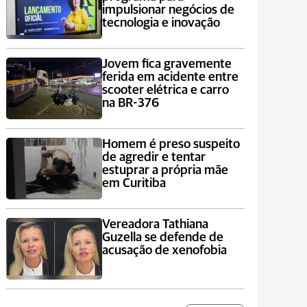
impulsionar negócios de
tecnologia e inovação
Jovem fica gravemente
ferida em acidente entre
scooter elétrica e carro
na BR-376
Homem é preso suspeito
de agredir e tentar
estuprar a própria mãe
em Curitiba
Vereadora Tathiana
Guzella se defende de
acusação de xenofobia