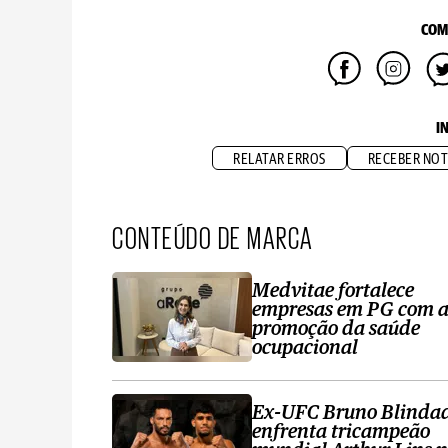
COM
I
RELATAR ERROS
RECEBER NOT
CONTEÚDO DE MARCA
Medvitae fortalece
empresas em PG com 
promoção da saúde
ocupacional
Ex-UFC Bruno Blinda
enfrenta tricampeão