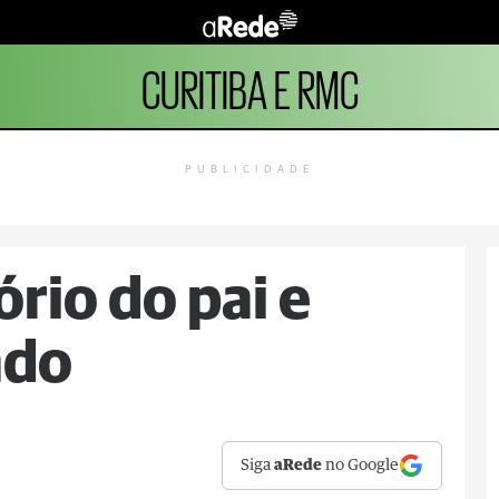
CURITIBA E RMC
PUBLICIDADE
ório do pai e
ado
Siga
aRede
no Google