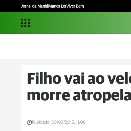
Jornal da Manhã
Vamos Ler
Viver Bem
Filho vai ao vel
morre atropel
Publicado:
30/03/2015, 11:08