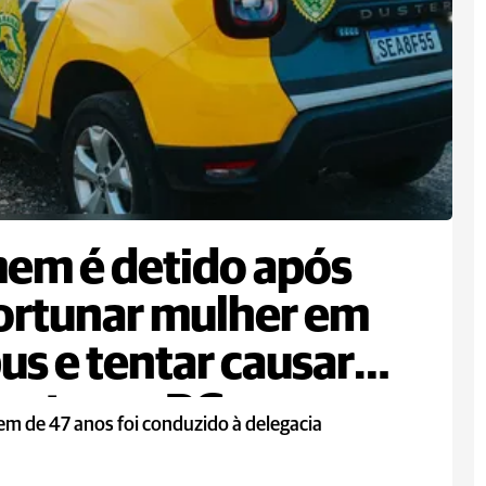
em é detido após
ortunar mulher em
us e tentar causar
ente em PG
m de 47 anos foi conduzido à delegacia