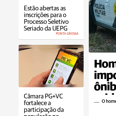
Estão abertas as
inscrições para o
Processo Seletivo
Seriado da UEPG
PONTA GROSSA
Hom
imp
ônib
acid
Câmara PG+VC
O home
fortalece a
participação da