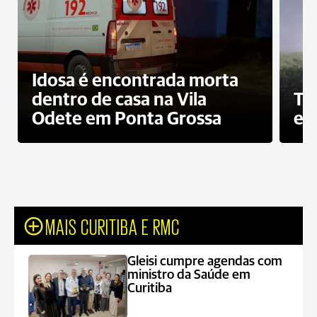
Idosa é encontrada morta
dentro de casa na Vila
To
Odete em Ponta Grossa
e 
MAIS CURITIBA E RMC
Gleisi cumpre agendas com
ministro da Saúde em
Curitiba