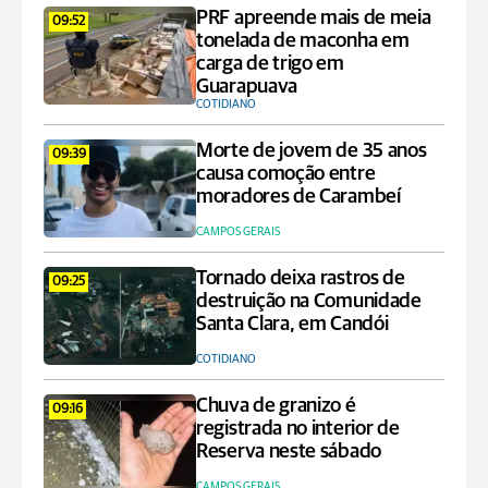
PRF apreende mais de meia
09:52
tonelada de maconha em
carga de trigo em
Guarapuava
COTIDIANO
Morte de jovem de 35 anos
09:39
causa comoção entre
moradores de Carambeí
CAMPOS GERAIS
Tornado deixa rastros de
09:25
destruição na Comunidade
Santa Clara, em Candói
COTIDIANO
Chuva de granizo é
09:16
registrada no interior de
Reserva neste sábado
CAMPOS GERAIS