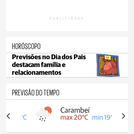
PUBLICIDADE
HORÓSCOPO
Previsões no Dia dos Pais
destacam família e
relacionamentos
PREVISÃO DO TEMPO
Carambeí
in 19°C
max 20°C
min 19°C