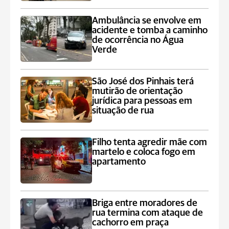
Ambulância se envolve em
acidente e tomba a caminho
de ocorrência no Água
Verde
São José dos Pinhais terá
mutirão de orientação
jurídica para pessoas em
situação de rua
Filho tenta agredir mãe com
martelo e coloca fogo em
apartamento
Briga entre moradores de
rua termina com ataque de
cachorro em praça