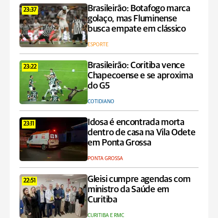
Brasileirão: Botafogo marca
23:37
golaço, mas Fluminense
busca empate em clássico
ESPORTE
Brasileirão: Coritiba vence
23:22
Chapecoense e se aproxima
do G5
COTIDIANO
Idosa é encontrada morta
23:11
dentro de casa na Vila Odete
em Ponta Grossa
PONTA GROSSA
Gleisi cumpre agendas com
22:51
ministro da Saúde em
Curitiba
CURITIBA E RMC