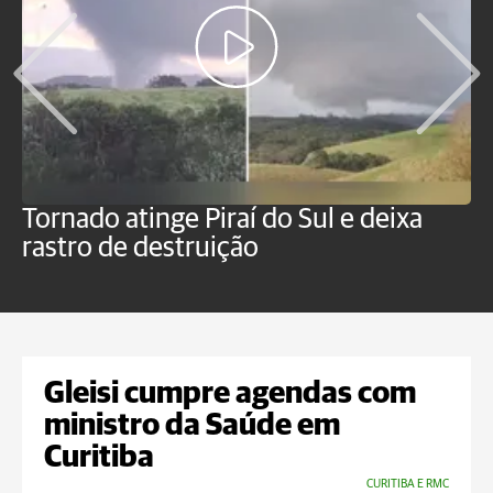
Tornado atinge Piraí do Sul e deixa
H
rastro de destruição
C
m
Gleisi cumpre agendas com
ministro da Saúde em
Curitiba
CURITIBA E RMC