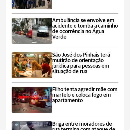
Ambulância se envolve em
acidente e tomba a caminho
de ocorrência no Água
Verde
São José dos Pinhais terá
mutirão de orientação
jurídica para pessoas em
situação de rua
Filho tenta agredir mãe com
martelo e coloca fogo em
apartamento
Briga entre moradores de
rua termina com ataque de