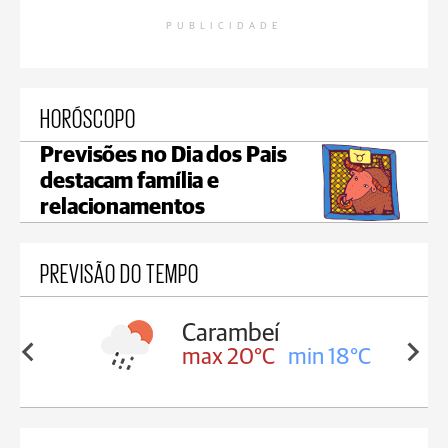
PUBLICIDADE
HORÓSCOPO
Previsões no Dia dos Pais
destacam família e
relacionamentos
PREVISÃO DO TEMPO
Carambeí
in 18°C
max 20°C
min 18°C