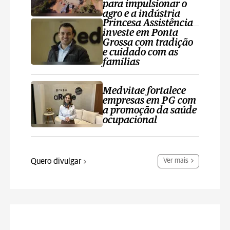
para impulsionar o
agro e a indústria
Princesa Assistência
investe em Ponta
Grossa com tradição
e cuidado com as
famílias
Medvitae fortalece
empresas em PG com
a promoção da saúde
ocupacional
Quero divulgar
Ver mais