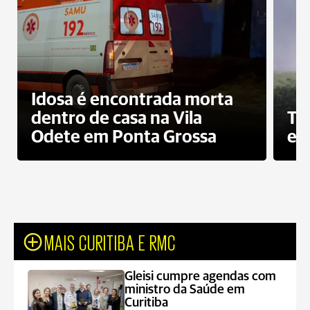
Idosa é encontrada morta
dentro de casa na Vila
To
Odete em Ponta Grossa
e 
MAIS CURITIBA E RMC
Gleisi cumpre agendas com
ministro da Saúde em
Curitiba