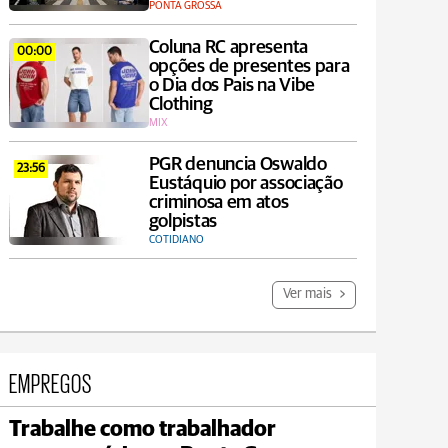
PONTA GROSSA
Coluna RC apresenta
00:00
opções de presentes para
o Dia dos Pais na Vibe
Clothing
MIX
PGR denuncia Oswaldo
23:56
Eustáquio por associação
criminosa em atos
golpistas
COTIDIANO
Ver mais
EMPREGOS
Trabalhe como trabalhador
Jaguariaíva