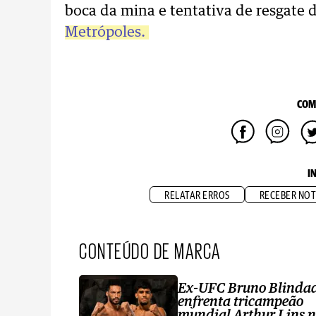
boca da mina e tentativa de resgate 
Metrópoles.
COM
I
RELATAR ERROS
RECEBER NOT
CONTEÚDO DE MARCA
Ex-UFC Bruno Blinda
enfrenta tricampeão
mundial Arthur Lins 