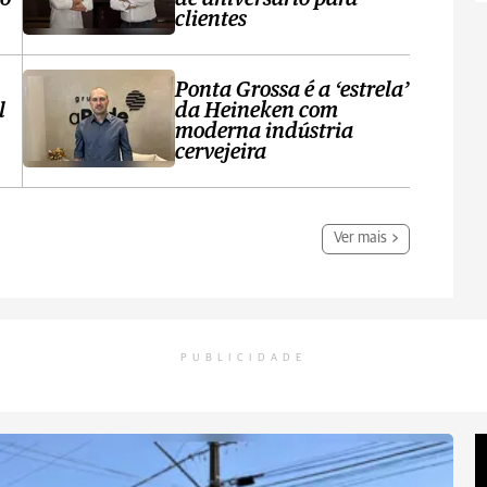
clientes
Ponta Grossa é a ‘estrela’
l
da Heineken com
moderna indústria
cervejeira
Ver mais
PUBLICIDADE