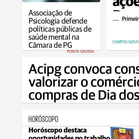
açõe
Dou
Associação de
Primeir
Psicologia defende
políticas públicas de
saúde mental na
CAMPOS GERAI
Câmara de PG
PONTA GROSSA
Acipg convoca con
valorizar o comérci
compras de Dia dos
HORÓSCOPO
Horóscopo destaca
Castro
oportunidades no trabalho