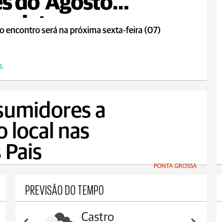
s do ‘Agosto
rado’
o encontro será na próxima sexta-feira (07)
S
sumidores a
o local nas
 Pais
PONTA GROSSA
PREVISÃO DO TEMPO
Carambeí