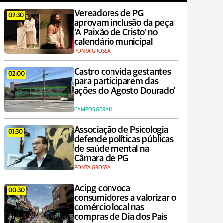
Vereadores de PG
02:30
aprovam inclusão da peça
'A Paixão de Cristo' no
calendário municipal
PONTA GROSSA
Castro convida gestantes
02:00
para participarem das
ações do ‘Agosto Dourado’
CAMPOS GERAIS
Associação de Psicologia
01:30
defende políticas públicas
de saúde mental na
Câmara de PG
PONTA GROSSA
Acipg convoca
00:30
consumidores a valorizar o
comércio local nas
compras de Dia dos Pais