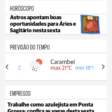
HORÓSCOPO
Astros apontam boas
oportunidades para Áries e
Sagitário nesta sexta
PREVISÃO DO TEMPO
Carambeí
in 18°C
max 21°C
min 18°C
EMPREGOS
Trabalhe como azulejista em Ponta
Grossa; confira as vagas desta sexta