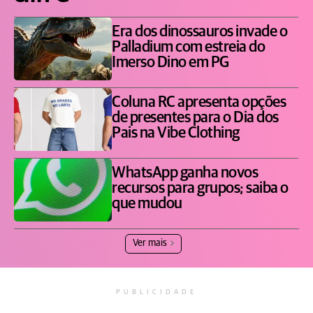
Era dos dinossauros invade o
Palladium com estreia do
Imerso Dino em PG
Coluna RC apresenta opções
de presentes para o Dia dos
Pais na Vibe Clothing
WhatsApp ganha novos
recursos para grupos; saiba o
que mudou
Ver mais
PUBLICIDADE