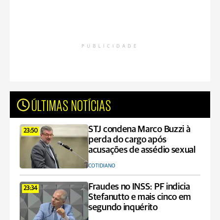
PUBLICIDADE
ÚLTIMAS NOTÍCIAS
STJ condena Marco Buzzi à
23:50
perda do cargo após
acusações de assédio sexual
COTIDIANO
Fraudes no INSS: PF indicia
23:34
Stefanutto e mais cinco em
segundo inquérito