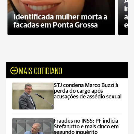
Al
in
Identificada mulher morta a
ag
facadas em Ponta Grossa
es
MAIS COTIDIANO
STJ condena Marco Buzzi à
perda do cargo após
acusações de assédio sexual
Fraudes no INSS: PF indicia
Stefanutto e mais cinco em
segundo inquérito