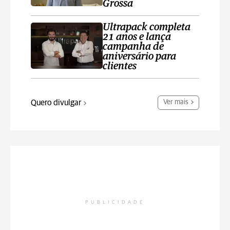
Grossa
Ultrapack completa
21 anos e lança
campanha de
aniversário para
clientes
Quero divulgar
Ver mais
PUBLICIDADE