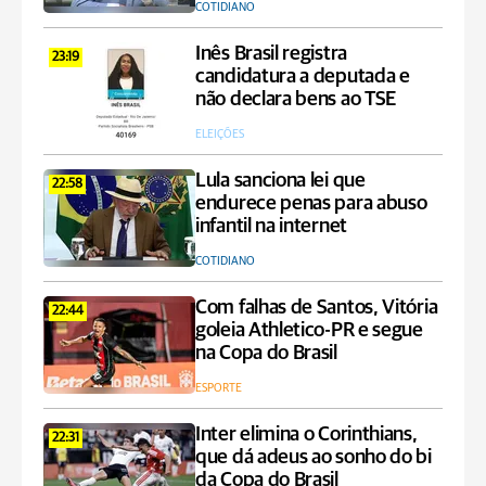
COTIDIANO
Inês Brasil registra
23:19
candidatura a deputada e
não declara bens ao TSE
ELEIÇÕES
Lula sanciona lei que
22:58
endurece penas para abuso
infantil na internet
COTIDIANO
Com falhas de Santos, Vitória
22:44
goleia Athletico-PR e segue
na Copa do Brasil
ESPORTE
Inter elimina o Corinthians,
22:31
que dá adeus ao sonho do bi
da Copa do Brasil