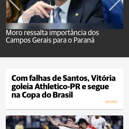
Moro ressalta importância dos
E
Campos Gerais para o Paraná
m
Com falhas de Santos, Vitória
goleia Athletico-PR e segue
na Copa do Brasil
ESPORTE