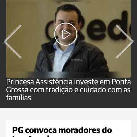
Princesa Assistência investe em Ponta
F
Grossa com tradição e cuidado com as
e
famílias
P
PG convoca moradores do