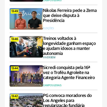
CAMPOS GERAIS
Nikolas Ferreira pede a Zema
13:49
que deixe disputa à
Presidência
ELEIÇÕES
Treinos voltados à
13:46
longevidade ganham espaço
e ajudam idosos a manter
autonomia
VIVER BEM
Sicredi conquista pela 16ª
13:44
vez o Troféu Agroleite na
categoria Agente Financeiro
CAMPOS GERAIS
PG convoca moradores do
13:42
Los Angeles para
regularização fundiária