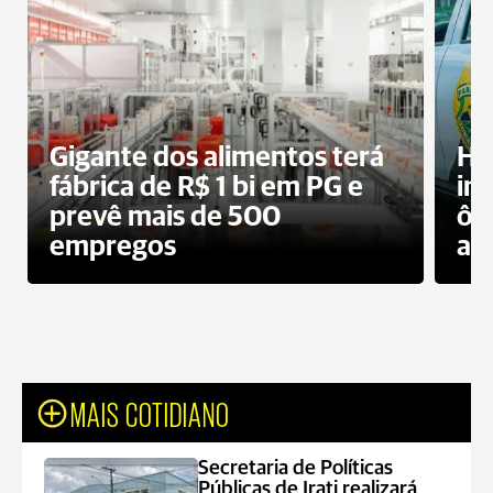
Gigante dos alimentos terá
Ho
fábrica de R$ 1 bi em PG e
im
prevê mais de 500
ôn
empregos
ac
MAIS COTIDIANO
Secretaria de Políticas
Públicas de Irati realizará