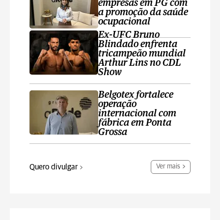
empresas em PG com
a promoção da saúde
ocupacional
Ex-UFC Bruno
Blindado enfrenta
tricampeão mundial
Arthur Lins no CDL
Show
Belgotex fortalece
operação
internacional com
fábrica em Ponta
Grossa
Quero divulgar
Ver mais