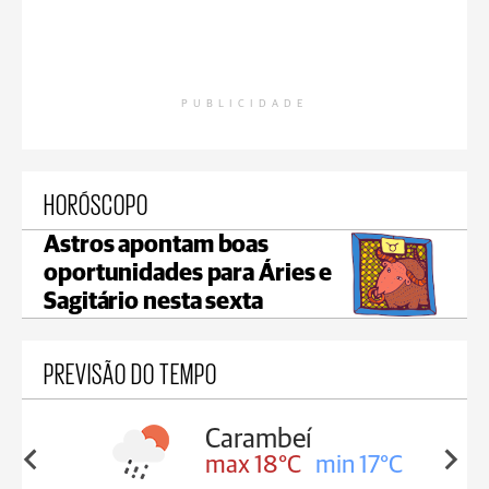
PUBLICIDADE
HORÓSCOPO
Astros apontam boas
oportunidades para Áries e
Sagitário nesta sexta
PREVISÃO DO TEMPO
Carambeí
in 18°C
max 18°C
min 17°C