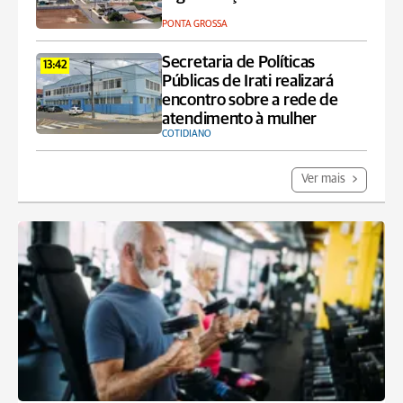
PONTA GROSSA
Secretaria de Políticas
13:42
Públicas de Irati realizará
encontro sobre a rede de
atendimento à mulher
COTIDIANO
Ver mais