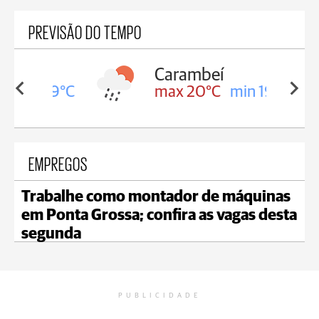
PREVISÃO DO TEMPO
Carambeí
in 19°C
max 20°C
min 19°C
EMPREGOS
Trabalhe como montador de máquinas
em Ponta Grossa; confira as vagas desta
segunda
PUBLICIDADE