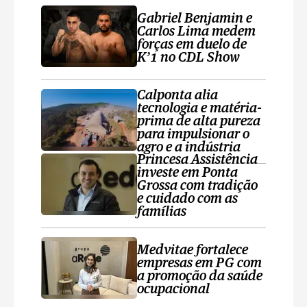
Gabriel Benjamin e
Carlos Lima medem
forças em duelo de
K’1 no CDL Show
Calponta alia
tecnologia e matéria-
prima de alta pureza
para impulsionar o
agro e a indústria
Princesa Assistência
investe em Ponta
Grossa com tradição
e cuidado com as
famílias
Medvitae fortalece
empresas em PG com
a promoção da saúde
ocupacional