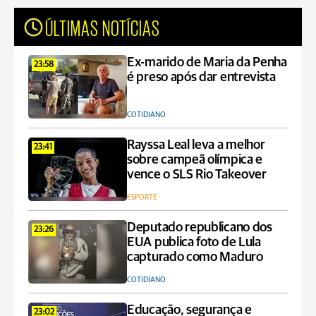
ÚLTIMAS NOTÍCIAS
Ex-marido de Maria da Penha
23:58
é preso após dar entrevista
COTIDIANO
Rayssa Leal leva a melhor
23:41
sobre campeã olímpica e
vence o SLS Rio Takeover
ESPORTE
Deputado republicano dos
23:26
EUA publica foto de Lula
capturado como Maduro
COTIDIANO
Educação, segurança e
23:02