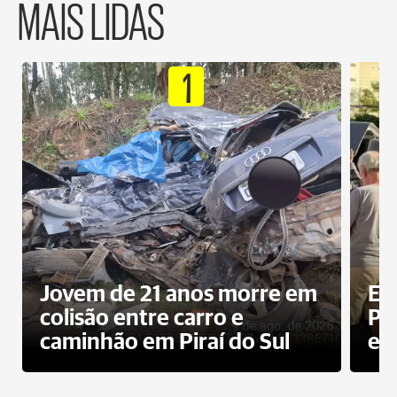
MAIS LIDAS
1
Jovem de 21 anos morre em
Ex
colisão entre carro e
Pe
caminhão em Piraí do Sul
en