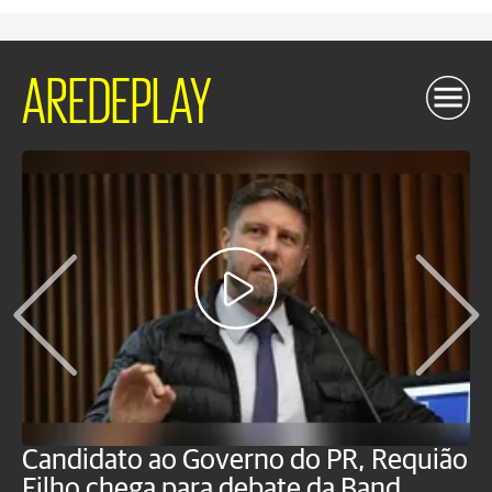
AREDEPLAY
Candidato ao Governo do PR, Requião
S
Filho chega para debate da Band
p