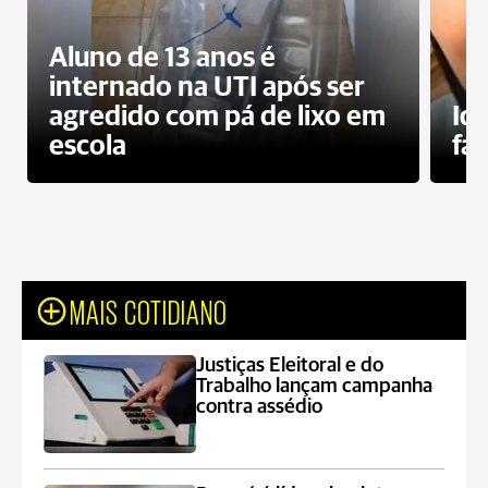
Aluno de 13 anos é
internado na UTI após ser
agredido com pá de lixo em
Id
escola
fa
MAIS COTIDIANO
Justiças Eleitoral e do
Trabalho lançam campanha
contra assédio