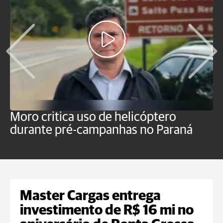
Moro critica uso de helicóptero
M
durante pré-campanhas no Paraná
s
d
Master Cargas entrega
investimento de R$ 16 mi no