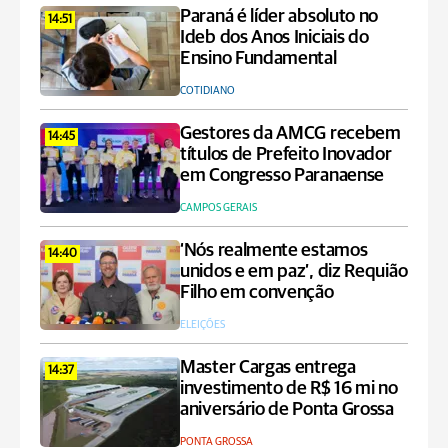
Paraná é líder absoluto no
14:51
Ideb dos Anos Iniciais do
Ensino Fundamental
COTIDIANO
Gestores da AMCG recebem
14:45
títulos de Prefeito Inovador
em Congresso Paranaense
CAMPOS GERAIS
‘Nós realmente estamos
14:40
unidos e em paz’, diz Requião
Filho em convenção
ELEIÇÕES
Master Cargas entrega
14:37
investimento de R$ 16 mi no
aniversário de Ponta Grossa
PONTA GROSSA