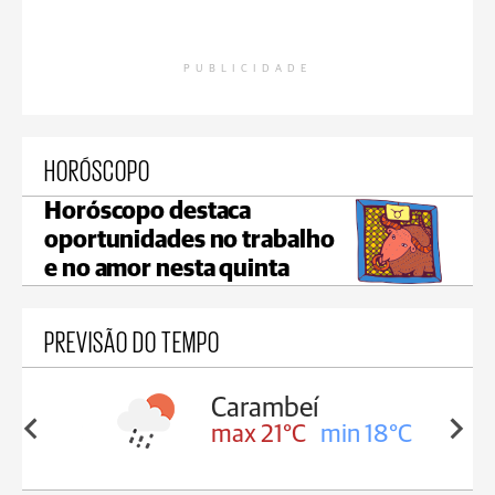
PUBLICIDADE
HORÓSCOPO
Horóscopo destaca
oportunidades no trabalho
e no amor nesta quinta
PREVISÃO DO TEMPO
Carambeí
in 18°C
max 21°C
min 18°C