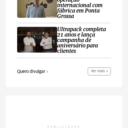
operação
internacional com
fábrica em Ponta
Grossa
Ultrapack completa
21 anos e lança
campanha de
aniversário para
clientes
Quero divulgar
Ver mais
PUBLICIDADE