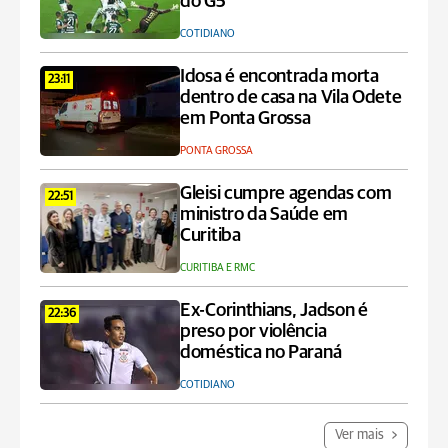
do G5
COTIDIANO
Idosa é encontrada morta
23:11
dentro de casa na Vila Odete
em Ponta Grossa
PONTA GROSSA
Gleisi cumpre agendas com
22:51
ministro da Saúde em
Curitiba
CURITIBA E RMC
Ex-Corinthians, Jadson é
22:36
preso por violência
doméstica no Paraná
COTIDIANO
Ver mais