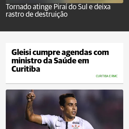
Tornado atinge Piraí do Sul e deixa
H
rastro de destruição
C
m
Gleisi cumpre agendas com
ministro da Saúde em
Curitiba
CURITIBA E RMC