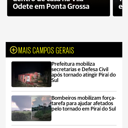
Odete em Ponta Grossa
e 
MAIS CAMPOS GERAIS
Prefeitura mobiliza
secretarias e Defesa Civil
após tornado atingir Piraí do
Sul
Bombeiros mobilizam força-
tarefa para ajudar afetados
pelo tornado em Piraí do Sul