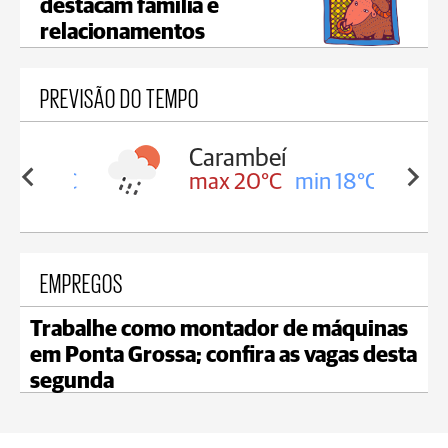
destacam família e
relacionamentos
PREVISÃO DO TEMPO
Carambeí
in 18°C
max 20°C
min 18°C
EMPREGOS
Trabalhe como montador de máquinas
em Ponta Grossa; confira as vagas desta
segunda