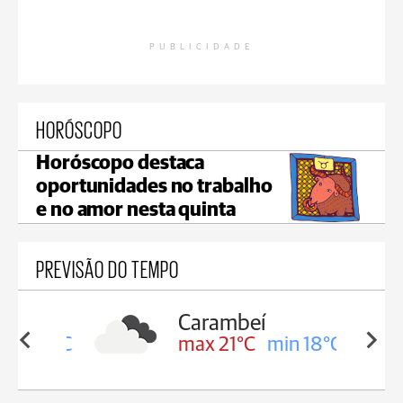
PUBLICIDADE
HORÓSCOPO
Horóscopo destaca
oportunidades no trabalho
e no amor nesta quinta
PREVISÃO DO TEMPO
Carambeí
in 19°C
max 21°C
min 18°C