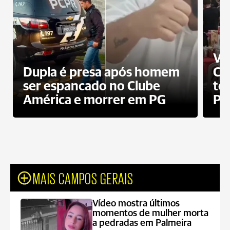
Ví
Dupla é presa após homem
Cl
ser espancado no Clube
te
América e morrer em PG
PG
MAIS CAMPOS GERAIS
Vídeo mostra últimos
momentos de mulher morta
a pedradas em Palmeira