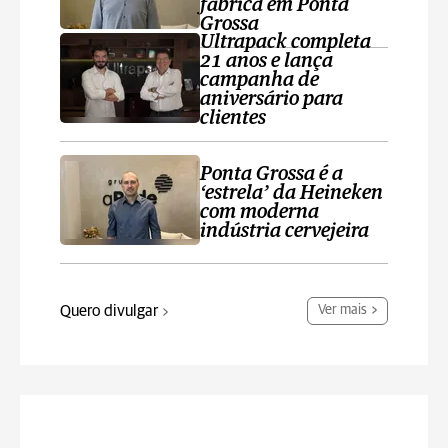
fábrica em Ponta
Grossa
Ultrapack completa
21 anos e lança
campanha de
aniversário para
clientes
Ponta Grossa é a
‘estrela’ da Heineken
com moderna
indústria cervejeira
Quero divulgar
Ver mais