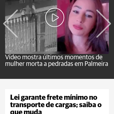
Vídeo mostra últimos momentos de
"
mulher morta a pedradas em Palmeira
c
U
Lei garante frete mínimo no
transporte de cargas; saiba o
que muda