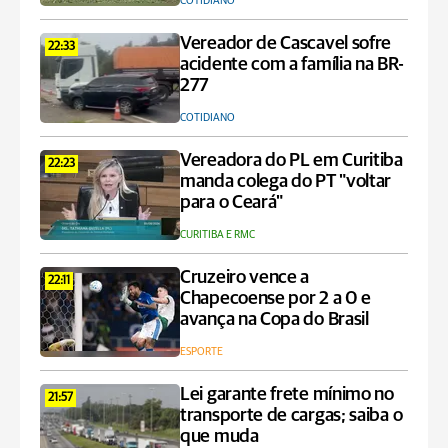
COTIDIANO
Vereador de Cascavel sofre
22:33
acidente com a família na BR-
277
COTIDIANO
Vereadora do PL em Curitiba
22:23
manda colega do PT "voltar
para o Ceará"
CURITIBA E RMC
Cruzeiro vence a
22:11
Chapecoense por 2 a 0 e
avança na Copa do Brasil
ESPORTE
Lei garante frete mínimo no
21:57
transporte de cargas; saiba o
que muda