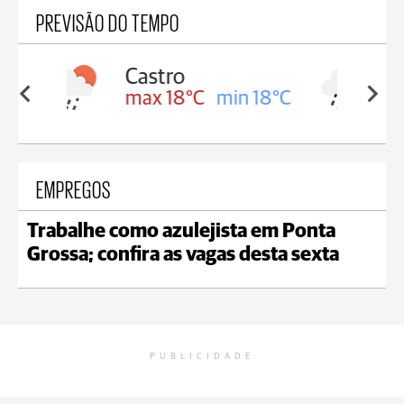
PREVISÃO DO TEMPO
Carambeí
in 18°C
max 18°C
min 17°C
EMPREGOS
Trabalhe como azulejista em Ponta
Grossa; confira as vagas desta sexta
PUBLICIDADE