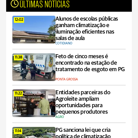
ÚLTIMAS NOTÍCIAS
Alunos de escolas públicas
12:02
ganham climatização e
iluminação eficientes nas
salas de aula
COTIDIANO
Feto de cinco meses é
11:38
encontrado na estação de
tratamento de esgoto em PG
PONTA GROSSA
Entidades parceiras do
11:22
Agroleite ampliam
oportunidades para
pequenos produtores
AGRO
PG sanciona lei que cria
11:14
política de climatização