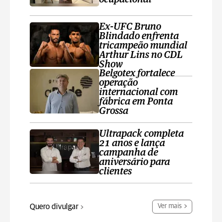
Ex-UFC Bruno
Blindado enfrenta
tricampeão mundial
Arthur Lins no CDL
Show
Belgotex fortalece
operação
internacional com
fábrica em Ponta
Grossa
Ultrapack completa
21 anos e lança
campanha de
aniversário para
clientes
Quero divulgar
Ver mais