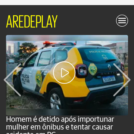
AREDEPLAY
Homem é detido após importunar
P
mulher em ônibus e tentar causar
p