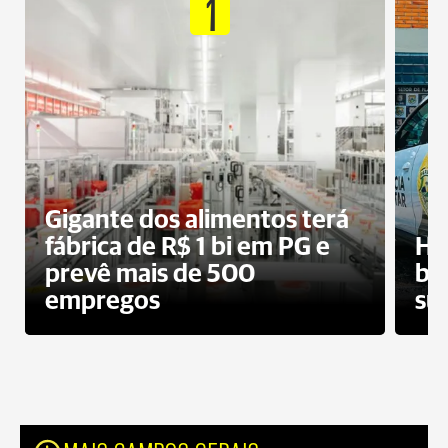
1
Gigante dos alimentos terá
fábrica de R$ 1 bi em PG e
Ho
prevê mais de 500
bo
empregos
su