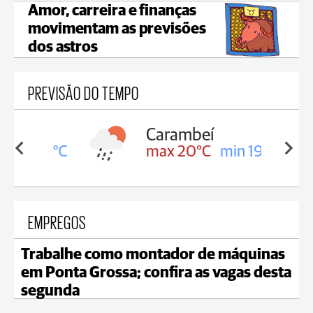
Amor, carreira e finanças
movimentam as previsões
dos astros
PREVISÃO DO TEMPO
Carambeí
in 19°C
max 20°C
min 19°C
EMPREGOS
Trabalhe como montador de máquinas
em Ponta Grossa; confira as vagas desta
segunda