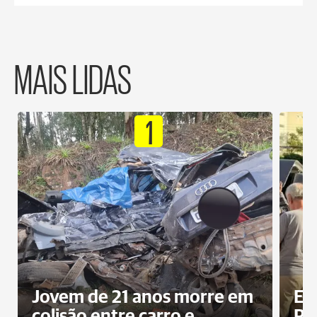
MAIS LIDAS
1
Jovem de 21 anos morre em
Ex
colisão entre carro e
Pe