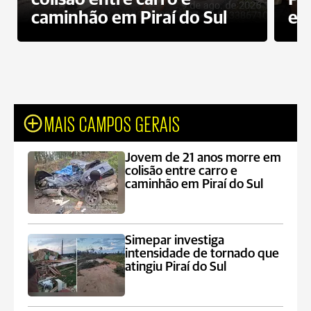
caminhão em Piraí do Sul
en
MAIS CAMPOS GERAIS
Jovem de 21 anos morre em
colisão entre carro e
caminhão em Piraí do Sul
Simepar investiga
intensidade de tornado que
atingiu Piraí do Sul