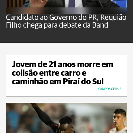
Candidato ao Governo do PR, Requião
S
Filho chega para debate da Band
p
B
Jovem de 21 anos morre em
colisão entre carro e
caminhão em Piraí do Sul
CAMPOS GERAIS