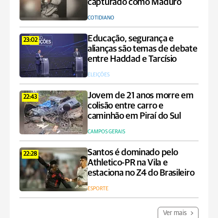
capturado como Maduro
COTIDIANO
Educação, segurança e
23:02
alianças são temas de debate
entre Haddad e Tarcísio
ELEIÇÕES
Jovem de 21 anos morre em
22:43
colisão entre carro e
caminhão em Piraí do Sul
CAMPOS GERAIS
Santos é dominado pelo
22:28
Athletico-PR na Vila e
estaciona no Z4 do Brasileiro
ESPORTE
Ver mais