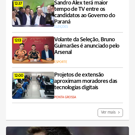
Sandro Alex terá maior
12:37
tempo de TV entre os
candidatos ao Governo do
Paraná
ELEIÇÕES
Volante da Seleção, Bruno
12:13
Guimarães é anunciado pelo
Arsenal
ESPORTE
Projetos de extensão
12:00
aproximam moradores das
tecnologias digitais
PONTA GROSSA
Ver mais