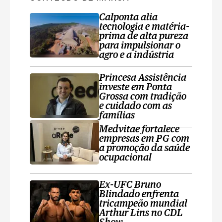
Calponta alia
tecnologia e matéria-
prima de alta pureza
para impulsionar o
agro e a indústria
Princesa Assistência
investe em Ponta
Grossa com tradição
e cuidado com as
famílias
Medvitae fortalece
empresas em PG com
a promoção da saúde
ocupacional
Ex-UFC Bruno
Blindado enfrenta
tricampeão mundial
Arthur Lins no CDL