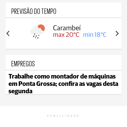
PREVISÃO DO TEMPO
Carambeí
in 18°C
max 20°C
min 18°C
EMPREGOS
Trabalhe como montador de máquinas
em Ponta Grossa; confira as vagas desta
segunda
PUBLICIDADE