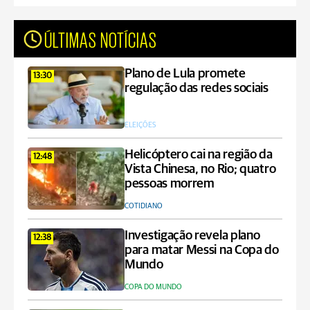
ÚLTIMAS NOTÍCIAS
Plano de Lula promete
13:30
regulação das redes sociais
ELEIÇÕES
Helicóptero cai na região da
12:48
Vista Chinesa, no Rio; quatro
pessoas morrem
COTIDIANO
Investigação revela plano
12:38
para matar Messi na Copa do
Mundo
COPA DO MUNDO