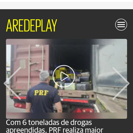
AREDEPLAY
Com 6 toneladas de drogas
F
apreendidas, PRF realiza maior
p