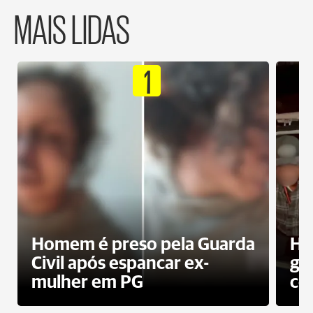
MAIS LIDAS
1
Homem é preso pela Guarda
Ho
Civil após espancar ex-
gr
mulher em PG
co