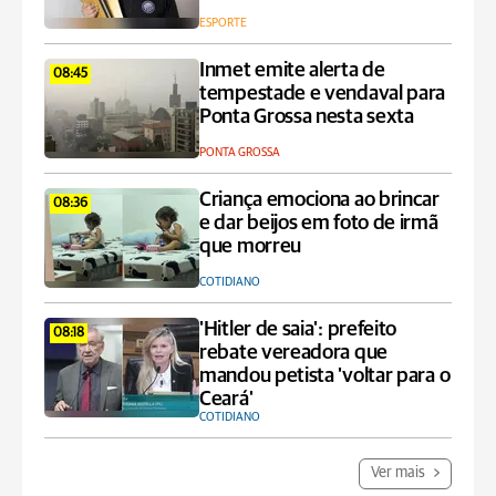
ESPORTE
Inmet emite alerta de
08:45
tempestade e vendaval para
Ponta Grossa nesta sexta
PONTA GROSSA
Criança emociona ao brincar
08:36
e dar beijos em foto de irmã
que morreu
COTIDIANO
'Hitler de saia': prefeito
08:18
rebate vereadora que
mandou petista 'voltar para o
Ceará'
COTIDIANO
Ver mais