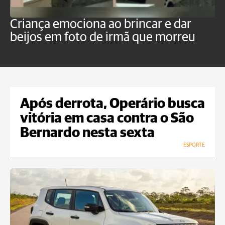
Criança emociona ao brincar e dar
'H
beijos em foto de irmã que morreu
v
p
Após derrota, Operário busca
vitória em casa contra o São
Bernardo nesta sexta
ESPORTE