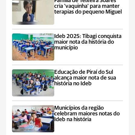
Família de Teixeira Soares
cria 'vaquinha' para manter
terapias do pequeno Miguel
Ideb 2025: Tibagi conquista
maior nota da história do
município
Educação de Piraí do Sul
alcança maior nota de sua
história no Ideb
Municípios da região
celebram maiores notas do
Ideb na história