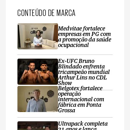
CONTEÚDO DE MARCA
Medvitae fortalece
empresas em PG com
a promoção da saúde
ocupacional
Ex-UFC Bruno
Blindado enfrenta
tricampeão mundial
Arthur Lins no CDL
Show
Belgotex fortalece
operação
internacional com
fábrica em Ponta
Grossa
Ultrapack completa
21 anos e lança