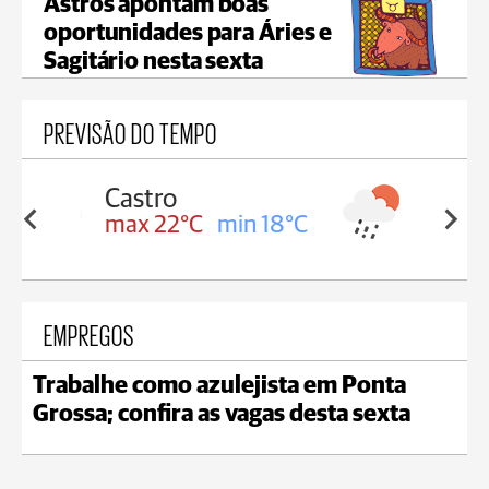
Astros apontam boas
oportunidades para Áries e
Sagitário nesta sexta
PREVISÃO DO TEMPO
Carambeí
in 18°C
max 21°C
min 18°C
EMPREGOS
Trabalhe como azulejista em Ponta
Grossa; confira as vagas desta sexta