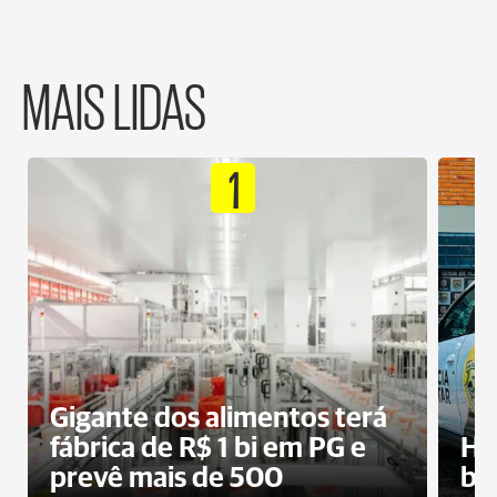
MAIS LIDAS
1
Gigante dos alimentos terá
fábrica de R$ 1 bi em PG e
Ho
prevê mais de 500
bo