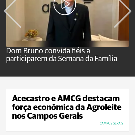
Dom Bruno convida fiéis a
P
participarem da Semana da Família
p
Acecastro e AMCG destacam
força econômica da Agroleite
nos Campos Gerais
CAMPOS GERAIS