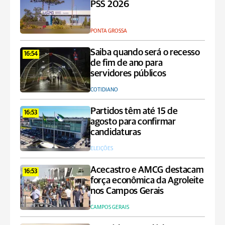
PSS 2026
PONTA GROSSA
Saiba quando será o recesso
16:54
de fim de ano para
servidores públicos
COTIDIANO
Partidos têm até 15 de
16:53
agosto para confirmar
candidaturas
ELEIÇÕES
Acecastro e AMCG destacam
16:53
força econômica da Agroleite
nos Campos Gerais
CAMPOS GERAIS