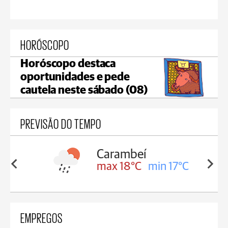
HORÓSCOPO
Horóscopo destaca
oportunidades e pede
cautela neste sábado (08)
PREVISÃO DO TEMPO
Carambeí
in 18°C
max 18°C
min 17°C
EMPREGOS