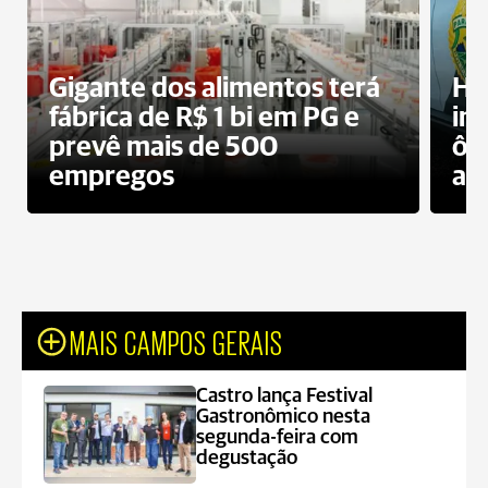
Gigante dos alimentos terá
Ho
fábrica de R$ 1 bi em PG e
im
prevê mais de 500
ôn
empregos
ac
MAIS CAMPOS GERAIS
Castro lança Festival
Gastronômico nesta
segunda-feira com
degustação