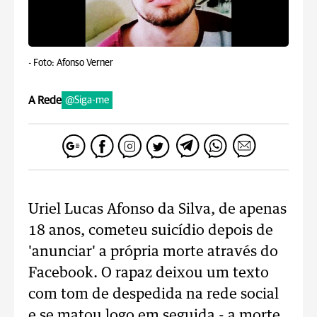
-
Foto: Afonso Verner
A Rede
@Siga-me
Uriel Lucas Afonso da Silva, de apenas
18 anos, cometeu suicídio depois de
'anunciar' a própria morte através do
Facebook. O rapaz deixou um texto
com tom de despedida na rede social
e se matou logo em seguida - a morte