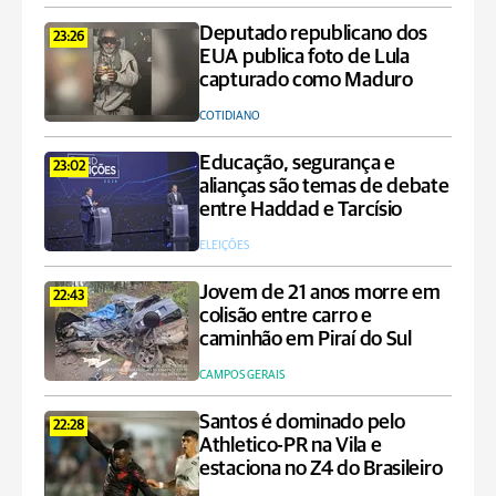
Deputado republicano dos
23:26
EUA publica foto de Lula
capturado como Maduro
COTIDIANO
Educação, segurança e
23:02
alianças são temas de debate
entre Haddad e Tarcísio
ELEIÇÕES
Jovem de 21 anos morre em
22:43
colisão entre carro e
caminhão em Piraí do Sul
CAMPOS GERAIS
Santos é dominado pelo
22:28
Athletico-PR na Vila e
estaciona no Z4 do Brasileiro