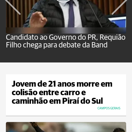
Candidato ao Governo do PR, Requião
S
Filho chega para debate da Band
p
B
Jovem de 21 anos morre em
colisão entre carro e
caminhão em Piraí do Sul
CAMPOS GERAIS