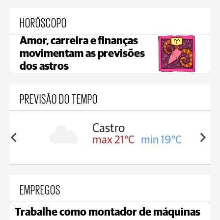
HORÓSCOPO
Amor, carreira e finanças
movimentam as previsões
dos astros
PREVISÃO DO TEMPO
sa
Castro
in 18°C
max 21°C
min 19°C
EMPREGOS
Trabalhe como montador de máquinas