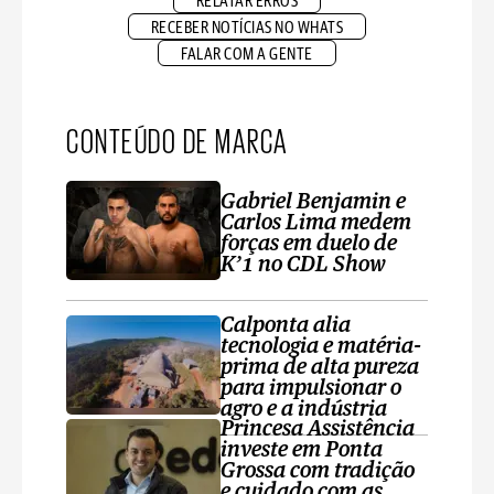
RELATAR ERROS
RECEBER NOTÍCIAS NO WHATS
FALAR COM A GENTE
CONTEÚDO DE MARCA
Gabriel Benjamin e
Carlos Lima medem
forças em duelo de
K’1 no CDL Show
Calponta alia
tecnologia e matéria-
prima de alta pureza
para impulsionar o
agro e a indústria
Princesa Assistência
investe em Ponta
Grossa com tradição
e cuidado com as