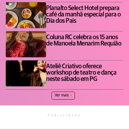
Planalto Select Hotel prepara
café da manhã especial para o
Dia dos Pais
Coluna RC celebra os 15 anos
de Manoela Menarim Requião
Ateliê Criativo oferece
workshop de teatro e dança
neste sábado em PG
Ver mais
PUBLICIDADE