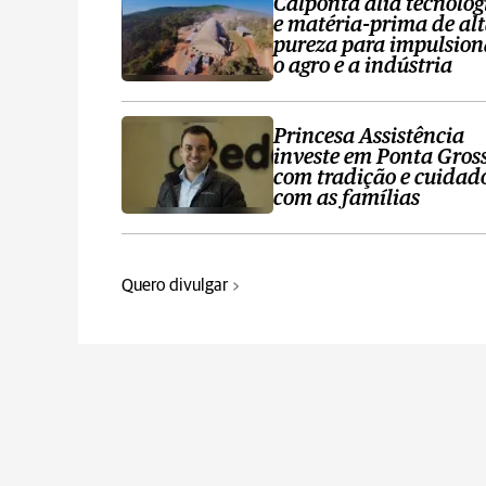
Calponta alia tecnolog
e matéria-prima de al
pureza para impulsion
o agro e a indústria
Princesa Assistência
investe em Ponta Gros
com tradição e cuidad
com as famílias
Quero divulgar