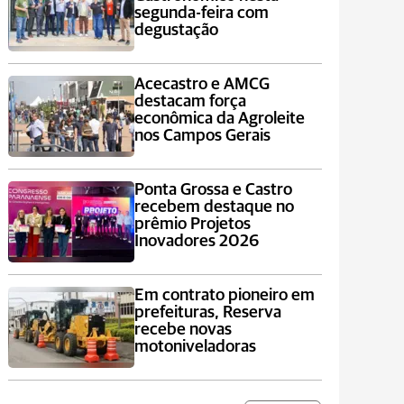
segunda-feira com
degustação
Acecastro e AMCG
destacam força
econômica da Agroleite
nos Campos Gerais
Ponta Grossa e Castro
recebem destaque no
prêmio Projetos
Inovadores 2026
Em contrato pioneiro em
prefeituras, Reserva
recebe novas
motoniveladoras