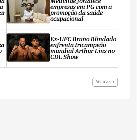
ia
Medvitae fortalece
ta
empresas em PG com a
ar
promoção da saúde
ocupacional
Ex-UFC Bruno Blindado
sa
enfrenta tricampeão
o
mundial Arthur Lins no
CDL Show
Ver mais