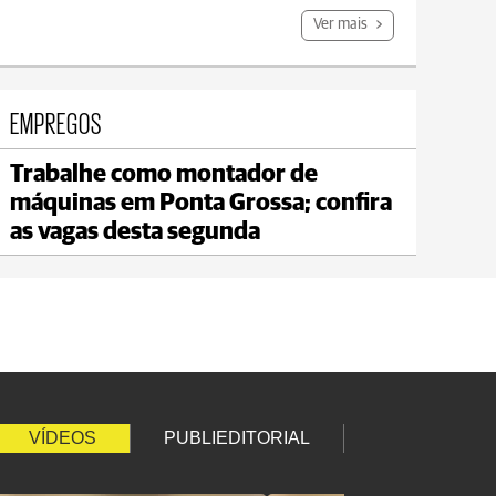
Ver mais
EMPREGOS
Trabalhe como montador de
mbeí
Jaguariaí
máquinas em Ponta Grossa; confira
18°C
min 17°C
max 19°C
as vagas desta segunda
VÍDEOS
PUBLIEDITORIAL