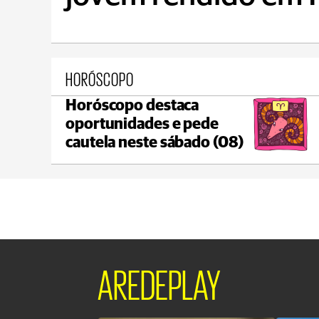
HORÓSCOPO
Horóscopo destaca
Ponta Grossa
oportunidades e pede
max 17°C
min 17°C
cautela neste sábado (08)
AREDEPLAY