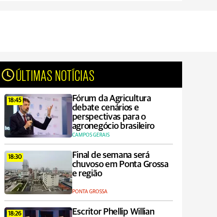
ÚLTIMAS NOTÍCIAS
Fórum da Agricultura
18:45
debate cenários e
perspectivas para o
agronegócio brasileiro
CAMPOS GERAIS
Final de semana será
18:30
chuvoso em Ponta Grossa
e região
PONTA GROSSA
Escritor Phellip Willian
18:26