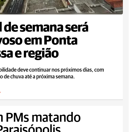
l de semana será
voso em Ponta
sa e região
bilidade deve continuar nos próximos dias, com
ão de chuva até a próxima semana.
A
m PMs matando
araisópolis