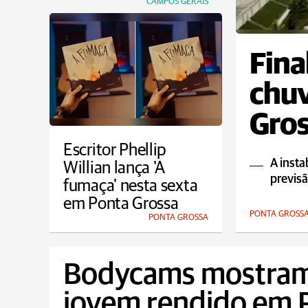
CAMPOS GERAIS
Fina
chu
Gros
Escritor Phellip
A insta
Willian lança 'A
previs
fumaça' nesta sexta
em Ponta Grossa
PONTA GROSS
PONTA GROSSA
Bodycams mostra
jovem rendido em P