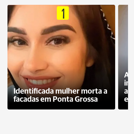
1
Al
in
Identificada mulher morta a
ag
facadas em Ponta Grossa
es