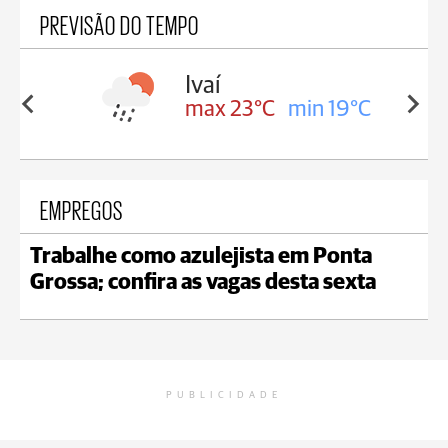
PREVISÃO DO TEMPO
lis
Ivaí
in 17°C
max 23°C
min 19°C
EMPREGOS
Trabalhe como azulejista em Ponta
Grossa; confira as vagas desta sexta
PUBLICIDADE