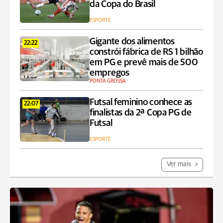
da Copa do Brasil
ESPORTE
Gigante dos alimentos
22:22
constrói fábrica de RS 1 bilhão
em PG e prevê mais de 500
empregos
PONTA GROSSA
Futsal feminino conhece as
22:07
finalistas da 2ª Copa PG de
Futsal
ESPORTE
Ver mais