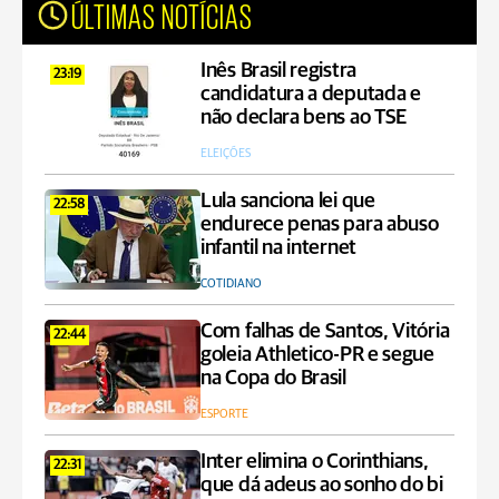
ÚLTIMAS NOTÍCIAS
Inês Brasil registra
23:19
candidatura a deputada e
não declara bens ao TSE
ELEIÇÕES
Lula sanciona lei que
22:58
endurece penas para abuso
infantil na internet
COTIDIANO
Com falhas de Santos, Vitória
22:44
goleia Athletico-PR e segue
na Copa do Brasil
ESPORTE
Inter elimina o Corinthians,
22:31
que dá adeus ao sonho do bi