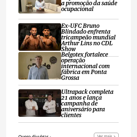
a promoção da saúde
ocupacional
Ex-UFC Bruno
Blindado enfrenta
tricampeão mundial
Arthur Lins no CDL
Show
Belgotex fortalece
operação
internacional com
fábrica em Ponta
Grossa
Ultrapack completa
21 anos e lança
campanha de
aniversário para
clientes
Ver mais