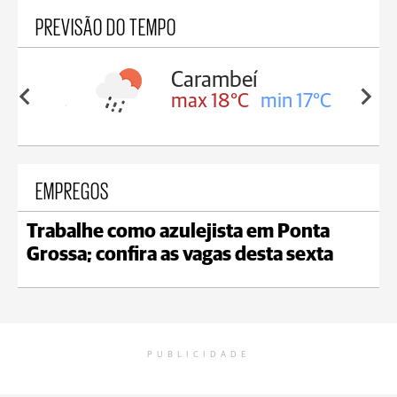
PREVISÃO DO TEMPO
Carambeí
in 18°C
max 18°C
min 17°C
EMPREGOS
Trabalhe como azulejista em Ponta
Grossa; confira as vagas desta sexta
PUBLICIDADE