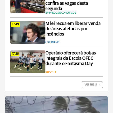
confira as vagas desta
segunda
EMPREGOS E CONCURSOS
Milei recua em liberar venda
17:49
de áreas afetadas por
incêndios
COTIDIANO
Operário oferecerá bolsas
17:36
integrais da Escola OFEC
durante o Fantasma Day
ESPORTE
Ver mais