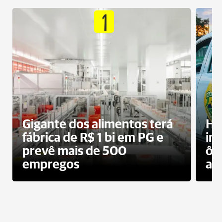
1
Gigante dos alimentos terá
Ho
fábrica de R$ 1 bi em PG e
im
prevê mais de 500
ôn
empregos
ac