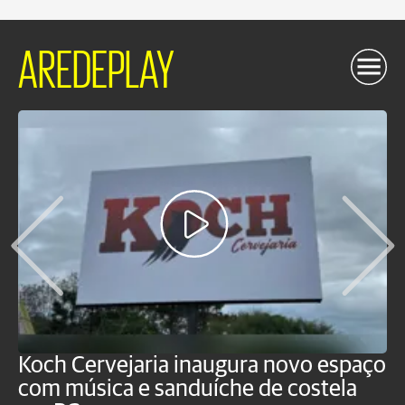
AREDEPLAY
Koch Cervejaria inaugura novo espaço
D
com música e sanduíche de costela
p