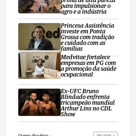
prima de alta pureza
para impulsionar o
agro e a indústria
Princesa Assistência
investe em Ponta
Grossa com tradição
e cuidado com as
famílias
Medvitae fortalece
empresas em PG com
a promoção da saúde
ocupacional
Ex-UFC Bruno
Blindado enfrenta
tricampeão mundial
Arthur Lins no CDL
Show
Ver mais