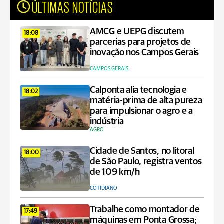
ÚLTIMAS NOTÍCIAS
AMCG e UEPG discutem
18:08
parcerias para projetos de
inovação nos Campos Gerais
CAMPOS GERAIS
Calponta alia tecnologia e
18:02
matéria-prima de alta pureza
para impulsionar o agro e a
indústria
AGRO
Cidade de Santos, no litoral
18:00
de São Paulo, registra ventos
de 109 km/h
COTIDIANO
Trabalhe como montador de
17:49
máquinas em Ponta Grossa;