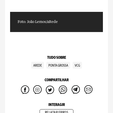
Foto: João Lemos/aRede
F
TUDO SOBRE
AREDE
PONTA GROSSA
VCG
COMPARTILHAR
INTERAGIR
RELATAR ERROS