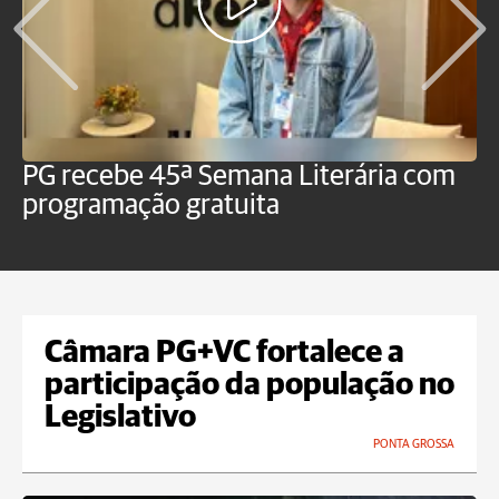
PG recebe 45ª Semana Literária com
P
programação gratuita
t
Câmara PG+VC fortalece a
participação da população no
Legislativo
PONTA GROSSA