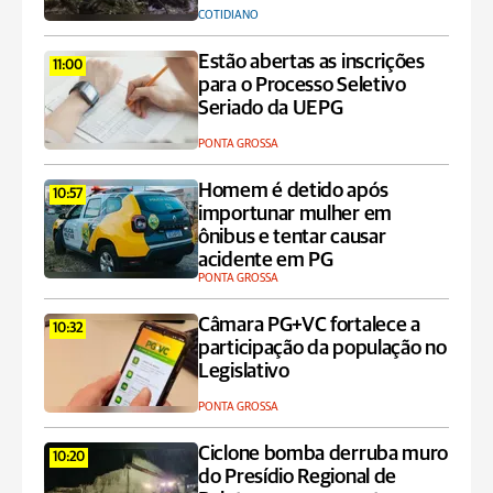
COTIDIANO
Estão abertas as inscrições
11:00
para o Processo Seletivo
Seriado da UEPG
PONTA GROSSA
Homem é detido após
10:57
importunar mulher em
ônibus e tentar causar
acidente em PG
PONTA GROSSA
Câmara PG+VC fortalece a
10:32
participação da população no
Legislativo
PONTA GROSSA
Ciclone bomba derruba muro
10:20
do Presídio Regional de