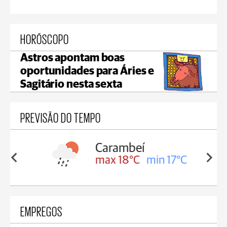
HORÓSCOPO
Astros apontam boas
oportunidades para Áries e
Sagitário nesta sexta
PREVISÃO DO TEMPO
Carambeí
in 18°C
max 18°C
min 17°C
EMPREGOS