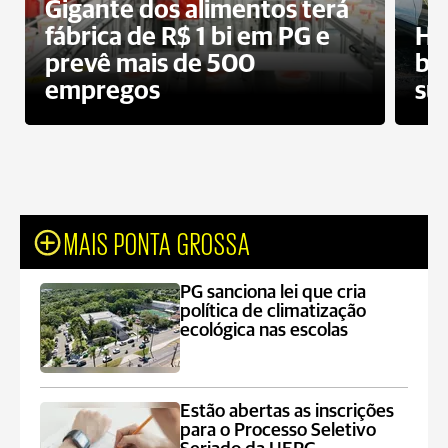
Gigante dos alimentos terá
fábrica de R$ 1 bi em PG e
Ho
prevê mais de 500
bo
empregos
su
MAIS PONTA GROSSA
PG sanciona lei que cria
política de climatização
ecológica nas escolas
Estão abertas as inscrições
para o Processo Seletivo