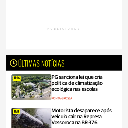
PUBLICIDADE
ÚLTIMAS NOTÍCIAS
PG sanciona lei que cria
11:14
política de climatização
ecológica nas escolas
PONTA GROSSA
Motorista desaparece após
11:11
veículo cair na Represa
Vossoroca na BR-376