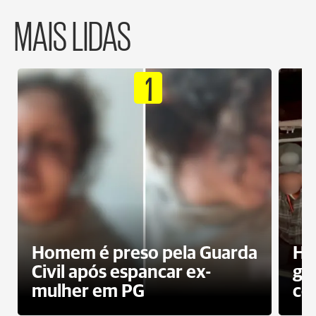
MAIS LIDAS
1
Homem é preso pela Guarda
Ho
Civil após espancar ex-
gr
mulher em PG
co