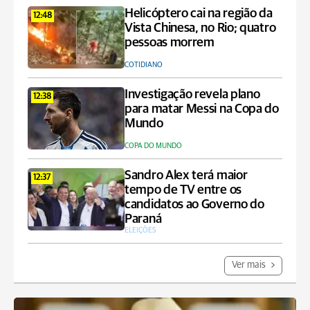
Helicóptero cai na região da
12:48
Vista Chinesa, no Rio; quatro
pessoas morrem
COTIDIANO
Investigação revela plano
12:38
para matar Messi na Copa do
Mundo
COPA DO MUNDO
Sandro Alex terá maior
12:37
tempo de TV entre os
candidatos ao Governo do
Paraná
ELEIÇÕES
Ver mais