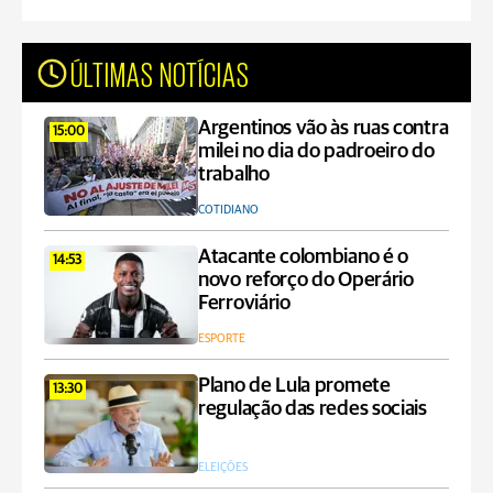
ÚLTIMAS NOTÍCIAS
Argentinos vão às ruas contra
15:00
milei no dia do padroeiro do
trabalho
COTIDIANO
Atacante colombiano é o
14:53
novo reforço do Operário
Ferroviário
ESPORTE
Plano de Lula promete
13:30
regulação das redes sociais
ELEIÇÕES