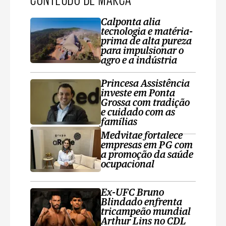
Calponta alia
tecnologia e matéria-
prima de alta pureza
para impulsionar o
agro e a indústria
Princesa Assistência
investe em Ponta
Grossa com tradição
e cuidado com as
famílias
Medvitae fortalece
empresas em PG com
a promoção da saúde
ocupacional
Ex-UFC Bruno
Blindado enfrenta
tricampeão mundial
Arthur Lins no CDL