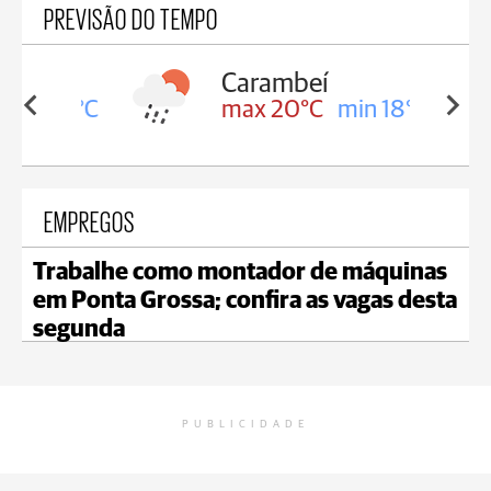
PREVISÃO DO TEMPO
Carambeí
in 18°C
max 20°C
min 18°C
EMPREGOS
Trabalhe como montador de máquinas
em Ponta Grossa; confira as vagas desta
segunda
PUBLICIDADE