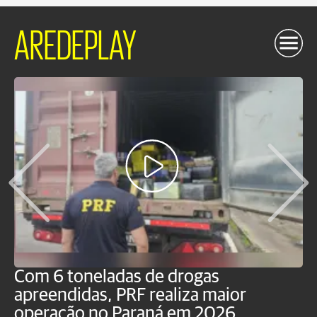
AREDEPLAY
Com 6 toneladas de drogas
F
apreendidas, PRF realiza maior
p
operação no Paraná em 2026