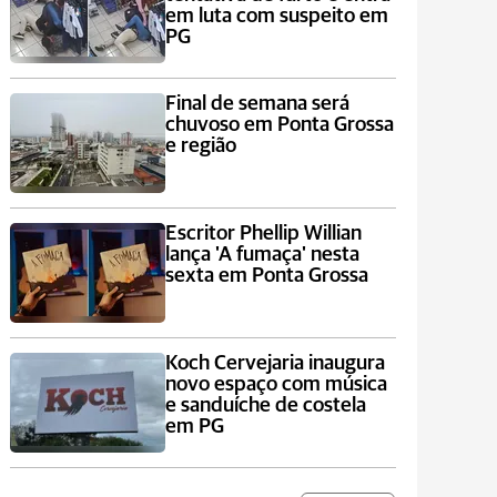
em luta com suspeito em
PG
Final de semana será
chuvoso em Ponta Grossa
e região
Escritor Phellip Willian
lança 'A fumaça' nesta
sexta em Ponta Grossa
Koch Cervejaria inaugura
novo espaço com música
e sanduíche de costela
em PG