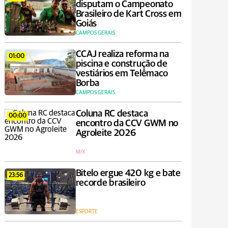
disputam o Campeonato
Brasileiro de Kart Cross em
Goiás
CAMPOS GERAIS
CCAJ realiza reforma na
01:00
piscina e construção de
vestiários em Telêmaco
Borba
CAMPOS GERAIS
Coluna RC destaca
00:00
encontro da CCV GWM no
Agroleite 2026
MIX
Bitelo ergue 420 kg e bate
23:56
recorde brasileiro
ESPORTE