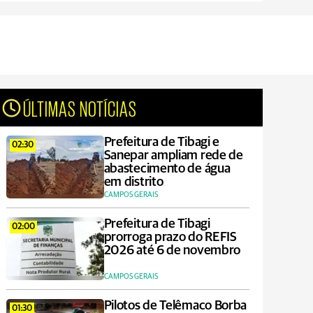
ÚLTIMAS NOTÍCIAS
Prefeitura de Tibagi e
02:30
Sanepar ampliam rede de
abastecimento de água
em distrito
CAMPOS GERAIS
Prefeitura de Tibagi
02:00
prorroga prazo do REFIS
2026 até 6 de novembro
CAMPOS GERAIS
Pilotos de Telêmaco Borba
01:30