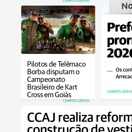
CAMPOS GERAIS
Pref
pror
2026
Pilotos de Telêmaco
Os cont
Borba disputam o
Arrecad
Campeonato
Brasileiro de Kart
CAMPOS GERAI
Cross em Goiás
CAMPOS GERAIS
CCAJ realiza reform
construção de vest