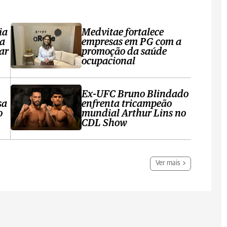
ia
Medvitae fortalece
ta
empresas em PG com a
ar
promoção da saúde
ocupacional
Ex-UFC Bruno Blindado
sa
enfrenta tricampeão
o
mundial Arthur Lins no
CDL Show
Ver mais