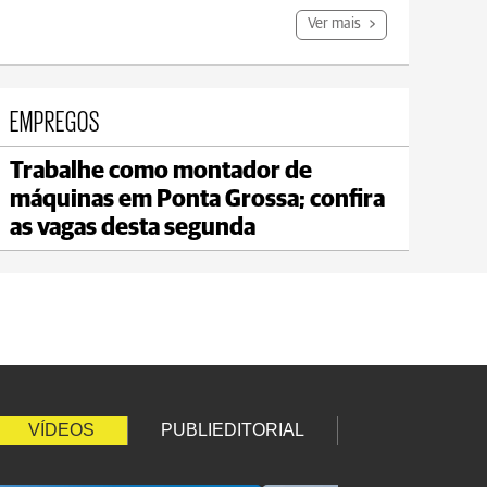
Ver mais
EMPREGOS
Trabalhe como montador de
Jaguariaíva
máquinas em Ponta Grossa; confira
max 19°C
min 18°C
as vagas desta segunda
VÍDEOS
PUBLIEDITORIAL