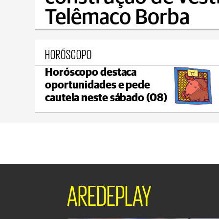
Telêmaco Borba
HORÓSCOPO
Horóscopo destaca
Castro
oportunidades e pede
max 18°C
min 18°C
cautela neste sábado (08)
AREDEPLAY