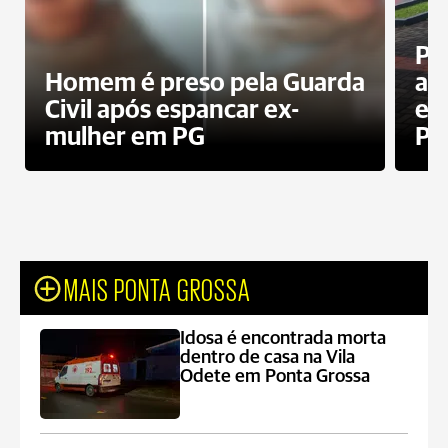
Pa
Homem é preso pela Guarda
ati
Civil após espancar ex-
en
mulher em PG
Pr
MAIS PONTA GROSSA
Idosa é encontrada morta
dentro de casa na Vila
Odete em Ponta Grossa