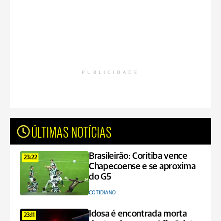
PUBLICIDADE
ÚLTIMAS NOTÍCIAS
Brasileirão: Coritiba vence
23:22
Chapecoense e se aproxima
do G5
COTIDIANO
Idosa é encontrada morta
23:11