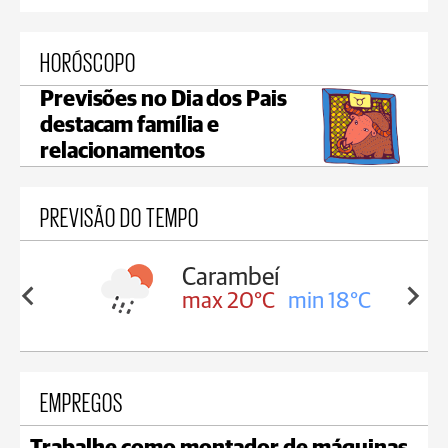
HORÓSCOPO
Previsões no Dia dos Pais
destacam família e
relacionamentos
PREVISÃO DO TEMPO
Carambeí
in 18°C
max 20°C
min 18°C
EMPREGOS