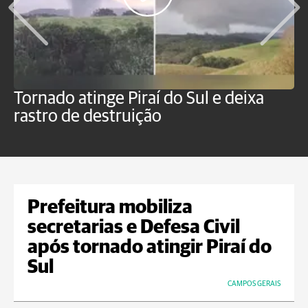
Tornado atinge Piraí do Sul e deixa
H
rastro de destruição
C
m
Prefeitura mobiliza
secretarias e Defesa Civil
após tornado atingir Piraí do
Sul
CAMPOS GERAIS