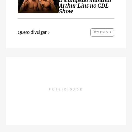
tricampeão mundial
Arthur Lins no CDL
Show
Quero divulgar
Ver mais
PUBLICIDADE