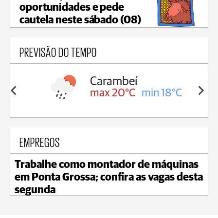
oportunidades e pede
cautela neste sábado (08)
PREVISÃO DO TEMPO
Carambeí
in 18°C
max 20°C
min 18°C
EMPREGOS
Trabalhe como montador de máquinas
em Ponta Grossa; confira as vagas desta
segunda