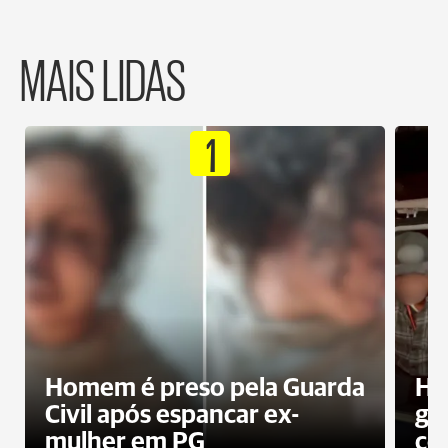
MAIS LIDAS
1
Homem é preso pela Guarda
Ho
Civil após espancar ex-
gr
mulher em PG
co