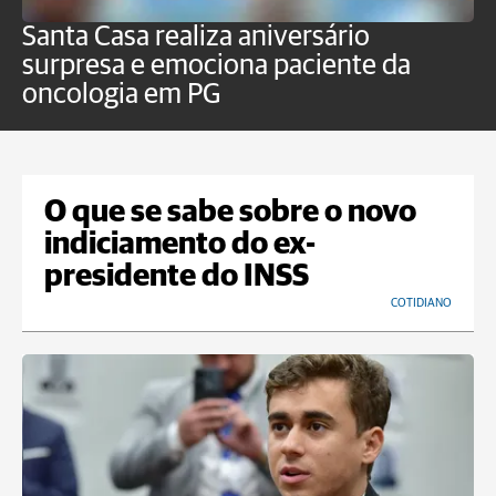
Santa Casa realiza aniversário
L
surpresa e emociona paciente da
m
oncologia em PG
G
O que se sabe sobre o novo
indiciamento do ex-
presidente do INSS
COTIDIANO