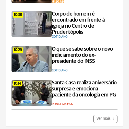
ESPORTE
Corpo de homem é
10:38
encontrado em frente à
igreja no Centro de
Prudentópolis
COTIDIANO
O que se sabe sobre o novo
10:29
indiciamento do ex-
presidente do INSS
COTIDIANO
Santa Casa realiza aniversário
10:14
surpresa e emociona
paciente da oncologia em PG
PONTA GROSSA
Ver mais