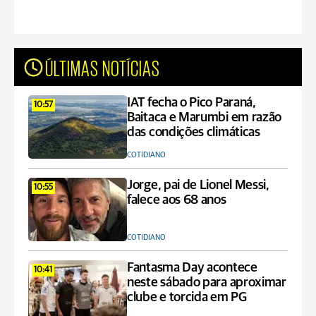
ÚLTIMAS NOTÍCIAS
IAT fecha o Pico Paraná,
10:57
Baitaca e Marumbi em razão
das condições climáticas
COTIDIANO
Jorge, pai de Lionel Messi,
10:55
falece aos 68 anos
COTIDIANO
Fantasma Day acontece
10:41
neste sábado para aproximar
clube e torcida em PG