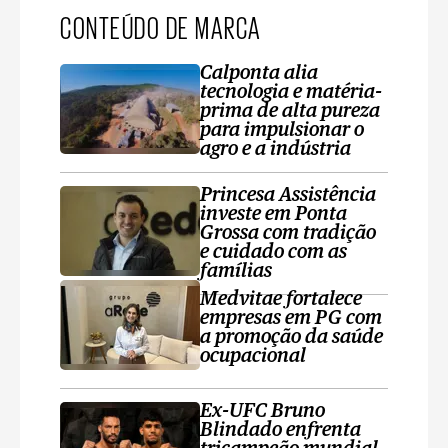
CONTEÚDO DE MARCA
Calponta alia
tecnologia e matéria-
prima de alta pureza
para impulsionar o
agro e a indústria
Princesa Assistência
investe em Ponta
Grossa com tradição
e cuidado com as
famílias
Medvitae fortalece
empresas em PG com
a promoção da saúde
ocupacional
Ex-UFC Bruno
Blindado enfrenta