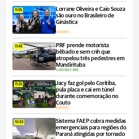
Lorrane Oliveira e Caio Souza
11:55
são ouro no Brasileiro de
Ginástica
ESPORTE
PRF prende motorista
11:45
bêbado e sem cnh que
atropelou três pedestres em
Mandirituba
CURITIBA E RMC
Jacy faz gol pelo Coritiba,
11:33
pula placa e cai em túnel
durante comemoração no
Couto
ESPORTE
Sistema FAEP cobra medidas
10:53
emergenciais para regiões do
Paraná atingidas por tornado