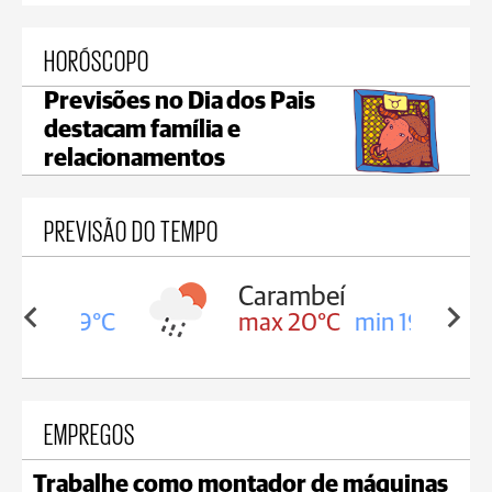
HORÓSCOPO
Previsões no Dia dos Pais
destacam família e
relacionamentos
PREVISÃO DO TEMPO
Carambeí
in 19°C
max 20°C
min 19°C
EMPREGOS
Trabalhe como montador de máquinas