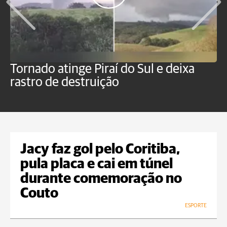
Tornado atinge Piraí do Sul e deixa
H
rastro de destruição
C
m
Jacy faz gol pelo Coritiba,
pula placa e cai em túnel
durante comemoração no
Couto
ESPORTE