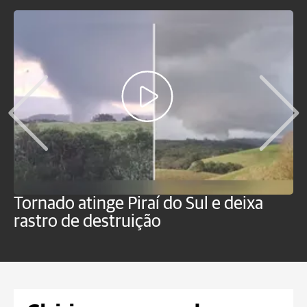
Tornado atinge Piraí do Sul e deixa
H
rastro de destruição
C
m