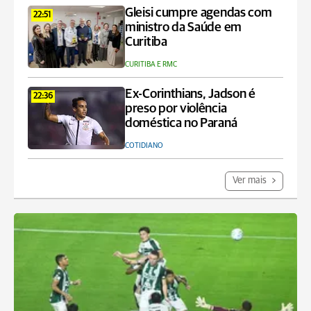
Gleisi cumpre agendas com
22:51
ministro da Saúde em
Curitiba
CURITIBA E RMC
Ex-Corinthians, Jadson é
22:36
preso por violência
doméstica no Paraná
COTIDIANO
Ver mais