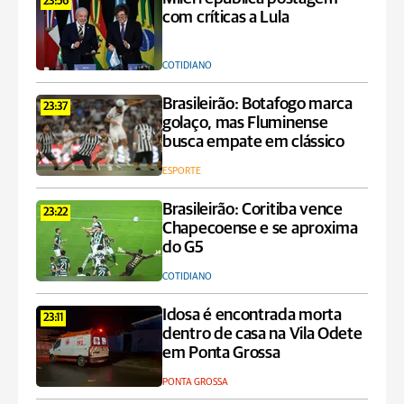
23:56
com críticas a Lula
COTIDIANO
Brasileirão: Botafogo marca
23:37
golaço, mas Fluminense
busca empate em clássico
ESPORTE
Brasileirão: Coritiba vence
23:22
Chapecoense e se aproxima
do G5
COTIDIANO
Idosa é encontrada morta
23:11
dentro de casa na Vila Odete
em Ponta Grossa
PONTA GROSSA