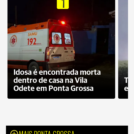
1
Idosa é encontrada morta
dentro de casa na Vila
To
Odete em Ponta Grossa
e 
MAIS PONTA GROSSA