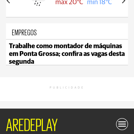
in 18°C
max 20°C
min 18°C
EMPREGOS
Trabalhe como montador de máquinas
em Ponta Grossa; confira as vagas desta
segunda
PUBLICIDADE
AREDEPLAY