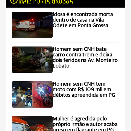
Idosa é encontrada morta
dentro de casa na Vila
Odete em Ponta Grossa
Homem sem CNH bate
carro contra trem e deixa
dois feridos na Av. Monteiro
Lobato
Homem sem CNH tem
moto com R$ 109 mil em
débitos apreendida em PG
Mulher é agredida pelo
próprio irmão e autor acaba
preso em flagrante em PG