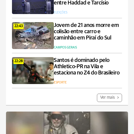
entre Haddad e Tarcísio
ELEIÇÕES
Jovem de 21 anos morre em
22:43
colisão entre carro e
caminhão em Piraí do Sul
CAMPOS GERAIS
Santos é dominado pelo
22:28
Athletico-PR na Vila e
estaciona no Z4 do Brasileiro
ESPORTE
Ver mais