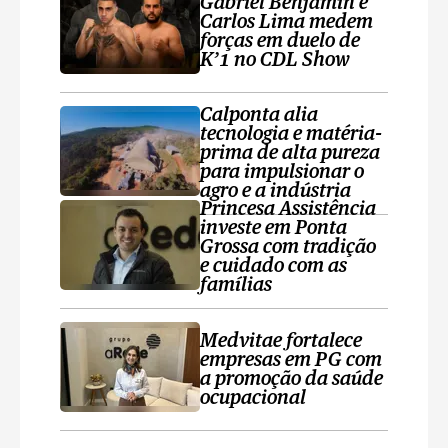
Gabriel Benjamin e
Carlos Lima medem
forças em duelo de
K’1 no CDL Show
Calponta alia
tecnologia e matéria-
prima de alta pureza
para impulsionar o
agro e a indústria
Princesa Assistência
investe em Ponta
Grossa com tradição
e cuidado com as
famílias
Medvitae fortalece
empresas em PG com
a promoção da saúde
ocupacional