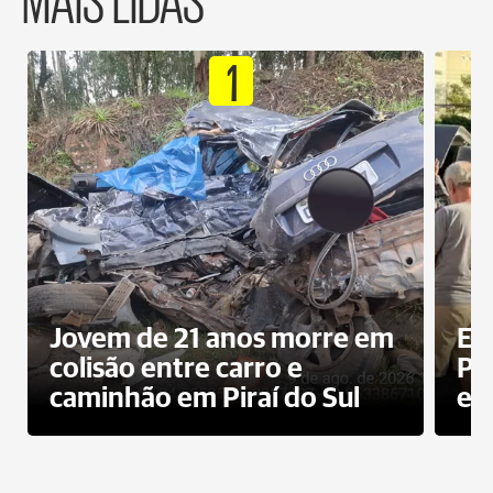
1
Jovem de 21 anos morre em
Ex
colisão entre carro e
Pe
caminhão em Piraí do Sul
en