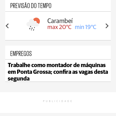
PREVISÃO DO TEMPO
Carambeí
in 19°C
max 20°C
min 19°C
EMPREGOS
Trabalhe como montador de máquinas
em Ponta Grossa; confira as vagas desta
segunda
PUBLICIDADE