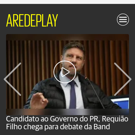
AREDEPLAY
Candidato ao Governo do PR, Requião
S
Filho chega para debate da Band
p
B