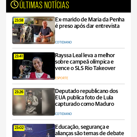
ÚLTIMAS NOTÍCIAS
Ex-marido de Maria da Penha
23:58
é preso após dar entrevista
COTIDIANO
Rayssa Leal leva a melhor
23:41
sobre campeã olímpica e
vence o SLS Rio Takeover
ESPORTE
Deputado republicano dos
23:26
EUA publica foto de Lula
capturado como Maduro
COTIDIANO
Educação, segurança e
23:02
alianças são temas de debate