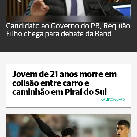
Candidato ao Governo do PR, Requião
S
Filho chega para debate da Band
p
B
Jovem de 21 anos morre em
colisão entre carro e
caminhão em Piraí do Sul
CAMPOS GERAIS