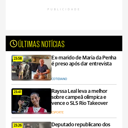
PUBLICIDADE
ÚLTIMAS NOTÍCIAS
Ex-marido de Maria da Penha
23:58
é preso após dar entrevista
COTIDIANO
Rayssa Leal leva a melhor
23:41
sobre campeã olímpica e
vence o SLS Rio Takeover
ESPORTE
Deputado republicano dos
23:26