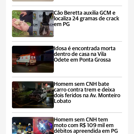
Cão Beretta auxilia GCM e
localiza 24 gramas de crack
em PG
Idosa é encontrada morta
dentro de casa na Vila
Odete em Ponta Grossa
Homem sem CNH bate
carro contra trem e deixa
dois feridos na Av. Monteiro
Lobato
Homem sem CNH tem
moto com R$ 109 mil em
débitos apreendida em PG