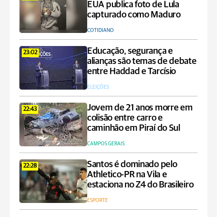
EUA publica foto de Lula
capturado como Maduro
COTIDIANO
Educação, segurança e
23:02
alianças são temas de debate
entre Haddad e Tarcísio
ELEIÇÕES
Jovem de 21 anos morre em
22:43
colisão entre carro e
caminhão em Piraí do Sul
CAMPOS GERAIS
Santos é dominado pelo
22:28
Athletico-PR na Vila e
estaciona no Z4 do Brasileiro
ESPORTE