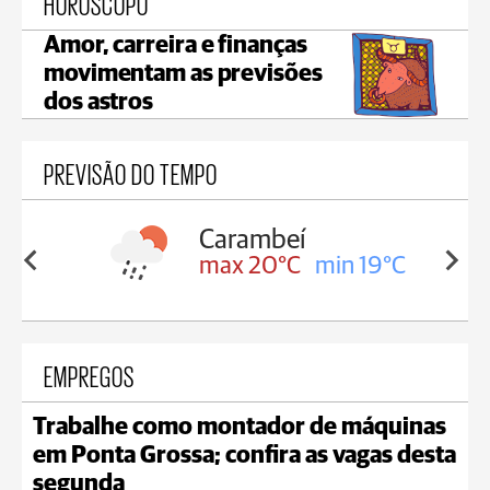
HORÓSCOPO
Amor, carreira e finanças
movimentam as previsões
dos astros
PREVISÃO DO TEMPO
Jaguariaíva
in 19°C
max 18°C
min 18°C
EMPREGOS
Trabalhe como montador de máquinas
em Ponta Grossa; confira as vagas desta
segunda