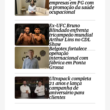
empresas em PG com
a promoção da saúde
ocupacional
Ex-UFC Bruno
Blindado enfrenta
tricampeão mundial
Arthur Lins no CDL
Show
Belgotex fortalece
operação
internacional com
fábrica em Ponta
Grossa
Ultrapack completa
21 anos e lança
campanha de
aniversário para
clientes