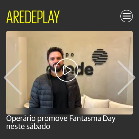
AREDEPLAY
Operário promove Fantasma Day
R
neste sábado
c