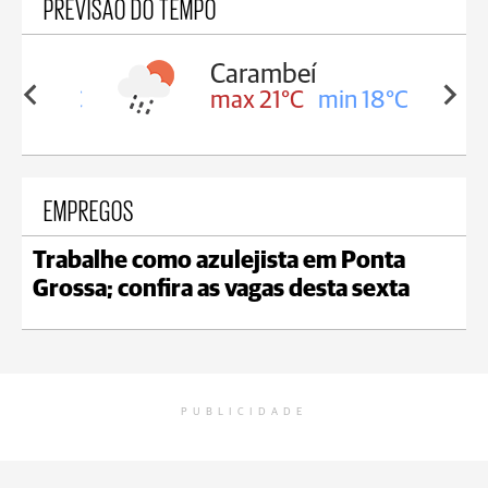
PREVISÃO DO TEMPO
Carambeí
in 18°C
max 21°C
min 18°C
EMPREGOS
Trabalhe como azulejista em Ponta
Grossa; confira as vagas desta sexta
PUBLICIDADE