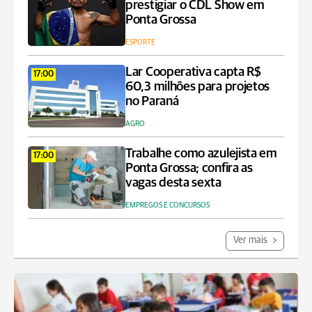
prestigiar o CDL Show em
Ponta Grossa
ESPORTE
Lar Cooperativa capta R$
17:00
60,3 milhões para projetos
no Paraná
AGRO
Trabalhe como azulejista em
17:00
Ponta Grossa; confira as
vagas desta sexta
EMPREGOS E CONCURSOS
Ver mais