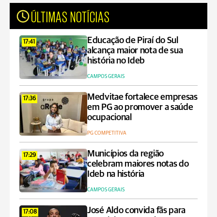
ÚLTIMAS NOTÍCIAS
Educação de Piraí do Sul
17:41
alcança maior nota de sua
história no Ideb
CAMPOS GERAIS
Medvitae fortalece empresas
17:36
em PG ao promover a saúde
ocupacional
PG COMPETITIVA
Municípios da região
17:29
celebram maiores notas do
Ideb na história
CAMPOS GERAIS
José Aldo convida fãs para
17:08