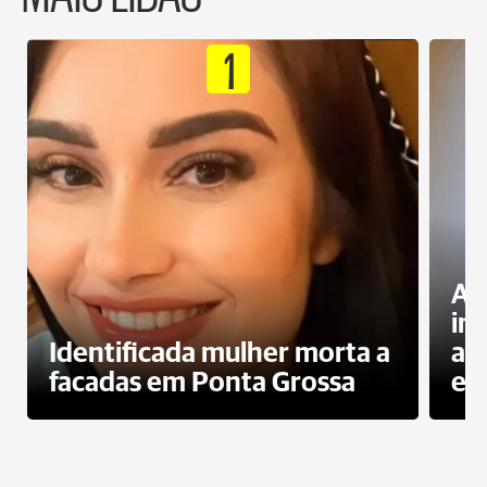
1
Al
in
Identificada mulher morta a
ag
facadas em Ponta Grossa
es