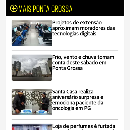
MAIS PONTA GROSSA
Projetos de extensão
aproximam moradores das
tecnologias digitais
Frio, vento e chuva tomam
conta deste sábado em
Ponta Grossa
Santa Casa realiza
aniversário surpresa e
emociona paciente da
oncologia em PG
Loja de perfumes é furtada