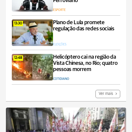
Ferroviário
ESPORTE
Plano de Lula promete
13:30
regulação das redes sociais
ELEIÇÕES
Helicóptero cai na região da
12:48
Vista Chinesa, no Rio; quatro
pessoas morrem
COTIDIANO
Ver mais