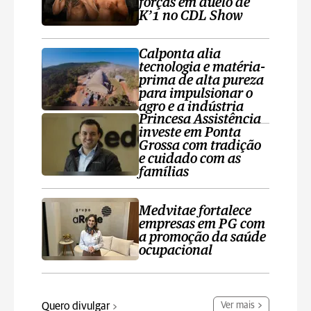
forças em duelo de
K’1 no CDL Show
Calponta alia
tecnologia e matéria-
prima de alta pureza
para impulsionar o
agro e a indústria
Princesa Assistência
investe em Ponta
Grossa com tradição
e cuidado com as
famílias
Medvitae fortalece
empresas em PG com
a promoção da saúde
ocupacional
Quero divulgar
Ver mais