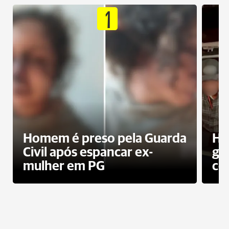
1
Homem é preso pela Guarda
Ho
Civil após espancar ex-
gr
mulher em PG
co