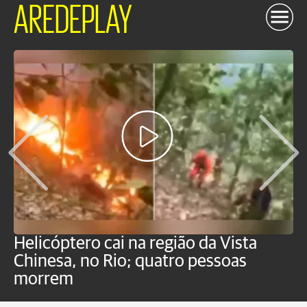
AREDEPLAY
Helicóptero cai na região da Vista
C
Chinesa, no Rio; quatro pessoas
a
morrem
o