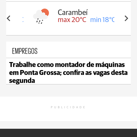
Carambeí
in 18°C
max 20°C
min 18°C
EMPREGOS
Trabalhe como montador de máquinas
em Ponta Grossa; confira as vagas desta
segunda
PUBLICIDADE