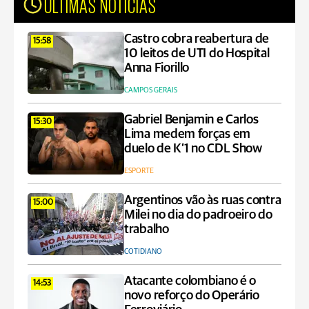
ÚLTIMAS NOTÍCIAS
Castro cobra reabertura de
15:58
10 leitos de UTI do Hospital
Anna Fiorillo
CAMPOS GERAIS
Gabriel Benjamin e Carlos
15:30
Lima medem forças em
duelo de K’1 no CDL Show
ESPORTE
Argentinos vão às ruas contra
15:00
Milei no dia do padroeiro do
trabalho
COTIDIANO
Atacante colombiano é o
14:53
novo reforço do Operário