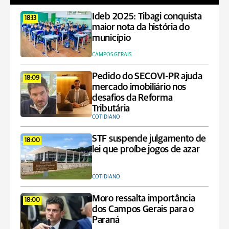
Ideb 2025: Tibagi conquista
18:13
maior nota da história do
município
CAMPOS GERAIS
Pedido do SECOVI-PR ajuda
18:09
mercado imobiliário nos
desafios da Reforma
Tributária
COTIDIANO
STF suspende julgamento de
18:00
lei que proíbe jogos de azar
COTIDIANO
Moro ressalta importância
18:00
dos Campos Gerais para o
Paraná