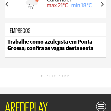
in 18°C
max 21°C
min 18°C
EMPREGOS
Trabalhe como azulejista em Ponta
Grossa; confira as vagas desta sexta
PUBLICIDADE
AREDEPLAY