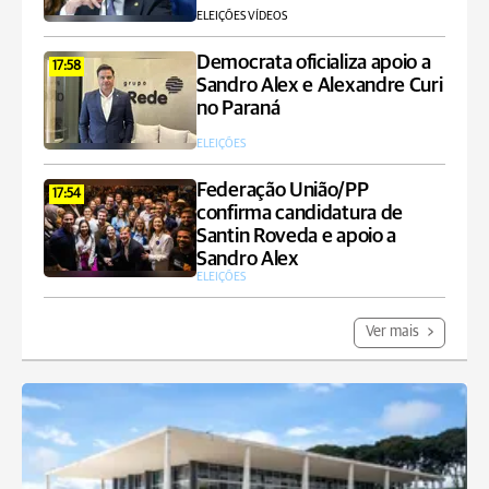
ELEIÇÕES VÍDEOS
Democrata oficializa apoio a
17:58
Sandro Alex e Alexandre Curi
no Paraná
ELEIÇÕES
Federação União/PP
17:54
confirma candidatura de
Santin Roveda e apoio a
Sandro Alex
ELEIÇÕES
Ver mais