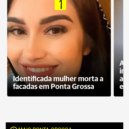
1
Al
in
Identificada mulher morta a
ag
facadas em Ponta Grossa
es