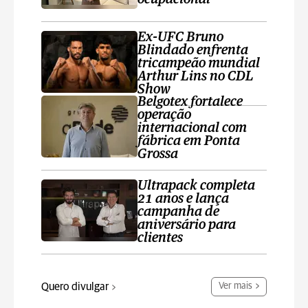
Ex-UFC Bruno
Blindado enfrenta
tricampeão mundial
Arthur Lins no CDL
Show
Belgotex fortalece
operação
internacional com
fábrica em Ponta
Grossa
Ultrapack completa
21 anos e lança
campanha de
aniversário para
clientes
Quero divulgar
Ver mais