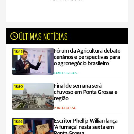
PUBLICIDADE
ÚLTIMAS NOTÍCIAS
Fórum da Agricultura debate
18:45
cenários e perspectivas para
o agronegócio brasileiro
CAMPOS GERAIS
Final de semana será
18:30
chuvoso em Ponta Grossa e
região
PONTA GROSSA
Escritor Phellip Willian lança
18:26
'A fumaça' nesta sexta em
Ponta Grossa