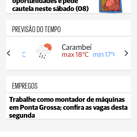
oportunidades e pede
cautela neste sábado (08)
PREVISÃO DO TEMPO
Carambeí
in 18°C
max 18°C
min 17°C
EMPREGOS
Trabalhe como montador de máquinas
em Ponta Grossa; confira as vagas desta
segunda