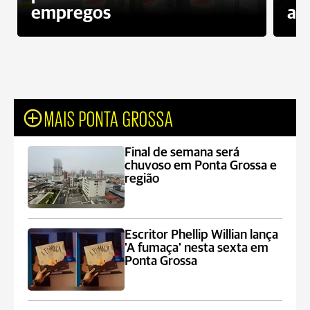
empregos
ac
MAIS PONTA GROSSA
Final de semana será
chuvoso em Ponta Grossa e
região
Escritor Phellip Willian lança
'A fumaça' nesta sexta em
Ponta Grossa