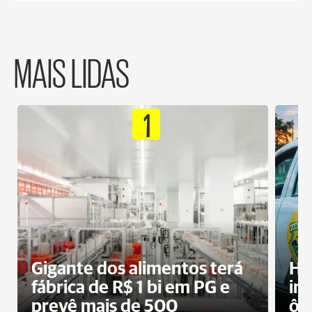
MAIS LIDAS
1
Gigante dos alimentos terá
Ho
fábrica de R$ 1 bi em PG e
im
prevê mais de 500
ôn