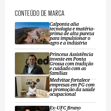
CONTEÚDO DE MARCA
Calponta alia
tecnologia e matéria-
prima de alta pureza
para impulsionar o
agro e a indústria
Princesa Assistência
investe em Ponta
Grossa com tradição
e cuidado com as
famílias
Medvitae fortalece
empresas em PG com
a promoção da saúde
ocupacional
Ex-UFC Bruno