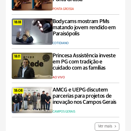
PONTA GROSSA
Bodycams mostram PMs
18:18
matando jovem rendido em
Paraisópolis
COTIDIANO
Princesa Assistência investe
18:11
em PG com tradição e
cuidado com as famílias
AO VIVO
AMCG e UEPG discutem
18:08
parcerias para projetos de
inovação nos Campos Gerais
CAMPOS GERAIS
Ver mais