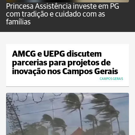
Princesa Assistência investe em PG
C
com tradição e cuidado com as
p
famílias
o
AMCG e UEPG discutem
parcerias para projetos de
inovação nos Campos Gerais
CAMPOS GERAIS