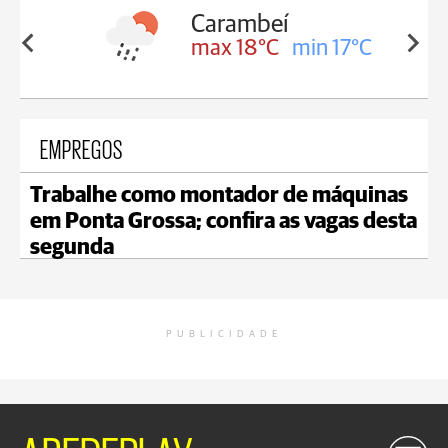
Carambeí
in 18°C
max 18°C
min 17°C
EMPREGOS
Trabalhe como montador de máquinas
em Ponta Grossa; confira as vagas desta
segunda
PUBLICIDADE