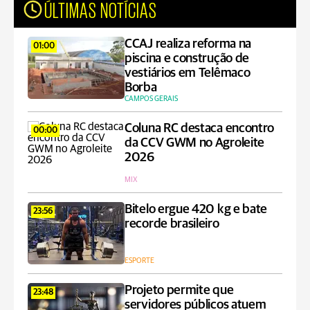
ÚLTIMAS NOTÍCIAS
CCAJ realiza reforma na
01:00
piscina e construção de
vestiários em Telêmaco
Borba
CAMPOS GERAIS
Coluna RC destaca encontro
00:00
da CCV GWM no Agroleite
2026
MIX
Bitelo ergue 420 kg e bate
23:56
recorde brasileiro
ESPORTE
Projeto permite que
23:48
servidores públicos atuem