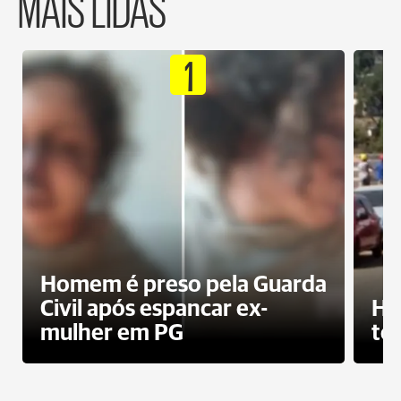
MAIS LIDAS
1
Homem é preso pela Guarda
Civil após espancar ex-
Ho
mulher em PG
te