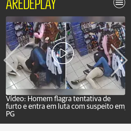
AREDEPLAY
Vídeo: Homem flagra tentativa de
B
furto e entra em luta com suspeito em
j
PG