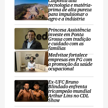
Calponta alia
tecnologia e matéria-
prima de alta pureza
para impulsionar o
agro e a indústria
Princesa Assistência
investe em Ponta
Grossa com tradição
e cuidado com as
famílias
Medvitae fortalece
empresas em PG com
a promoção da saúde
ocupacional
Ex-UFC Bruno
Blindado enfrenta
tricampeão mundial
Arthur Lins no CDL
Show