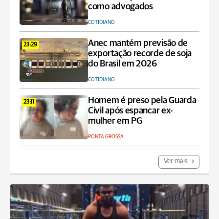
como advogados
COTIDIANO
Anec mantém previsão de
23:29
exportação recorde de soja
do Brasil em 2026
COTIDIANO
Homem é preso pela Guarda
23:11
Civil após espancar ex-
mulher em PG
PONTA GROSSA
Ver mais