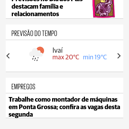
destacam família e
relacionamentos
PREVISÃO DO TEMPO
lis
Ivaí
in 17°C
max 20°C
min 19°C
EMPREGOS
Trabalhe como montador de máquinas
em Ponta Grossa; confira as vagas desta
segunda