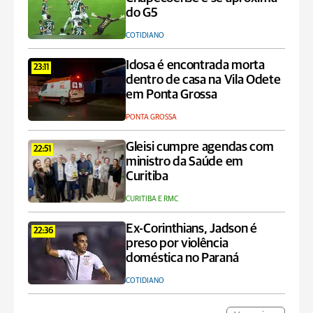
do G5
COTIDIANO
Idosa é encontrada morta
23:11
dentro de casa na Vila Odete
em Ponta Grossa
PONTA GROSSA
Gleisi cumpre agendas com
22:51
ministro da Saúde em
Curitiba
CURITIBA E RMC
Ex-Corinthians, Jadson é
22:36
preso por violência
doméstica no Paraná
COTIDIANO