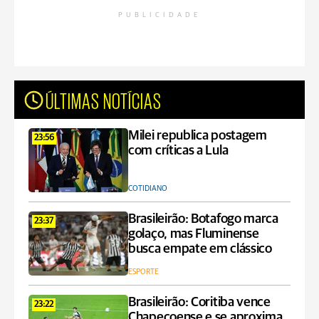
PUBLICIDADE
ÚLTIMAS NOTÍCIAS
Milei republica postagem
23:56
com críticas a Lula
COTIDIANO
Brasileirão: Botafogo marca
23:37
golaço, mas Fluminense
busca empate em clássico
ESPORTE
Brasileirão: Coritiba vence
23:22
Chapecoense e se aproxima