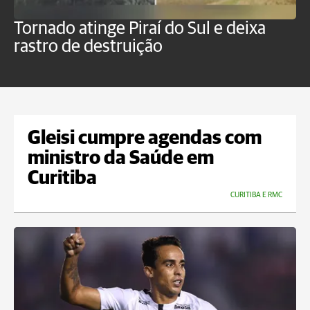
Tornado atinge Piraí do Sul e deixa
H
rastro de destruição
C
m
Gleisi cumpre agendas com
ministro da Saúde em
Curitiba
CURITIBA E RMC