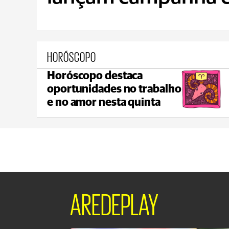
HORÓSCOPO
Horóscopo destaca
Ponta Grossa
oportunidades no trabalho
max 21°C
min 18°C
e no amor nesta quinta
AREDEPLAY