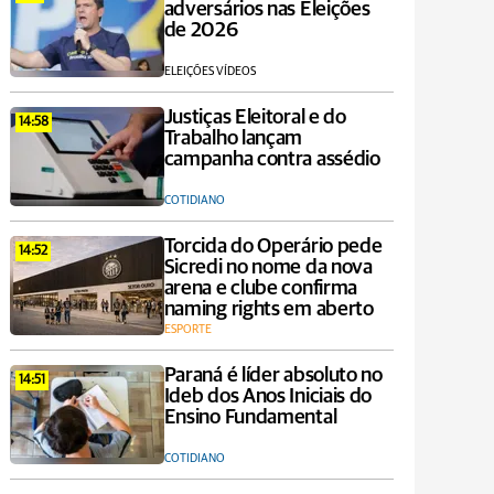
adversários nas Eleições
de 2026
ELEIÇÕES VÍDEOS
Justiças Eleitoral e do
14:58
Trabalho lançam
campanha contra assédio
COTIDIANO
Torcida do Operário pede
14:52
Sicredi no nome da nova
arena e clube confirma
naming rights em aberto
ESPORTE
Paraná é líder absoluto no
14:51
Ideb dos Anos Iniciais do
Ensino Fundamental
COTIDIANO