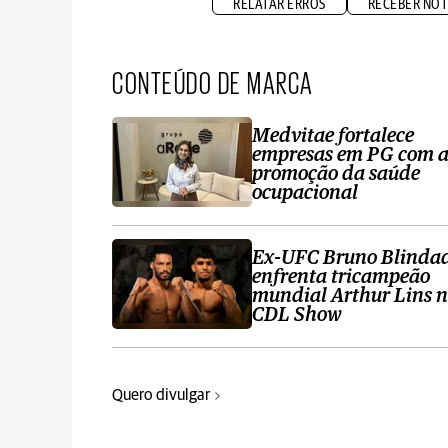
RELATAR ERROS
RECEBER NOT
CONTEÚDO DE MARCA
Medvitae fortalece
empresas em PG com 
promoção da saúde
ocupacional
Ex-UFC Bruno Blinda
enfrenta tricampeão
mundial Arthur Lins 
CDL Show
Quero divulgar