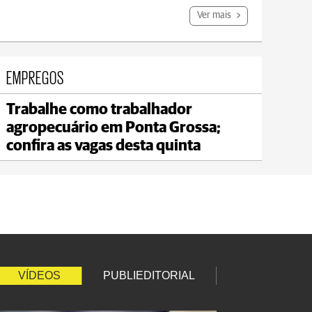
Ver mais
EMPREGOS
Trabalhe como trabalhador
Carambeí
agropecuário em Ponta Grossa;
max 21°C
min 18°C
confira as vagas desta quinta
VÍDEOS
PUBLIEDITORIAL