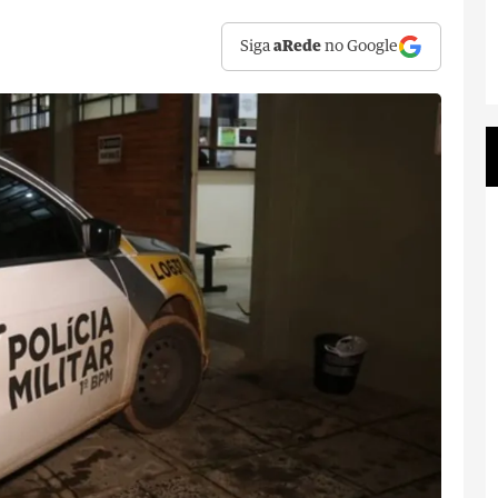
Siga
aRede
no Google