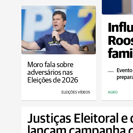
Infl
Roos
fami
Moro fala sobre
Evento 
adversários nas
prepar
Eleições de 2026
ELEIÇÕES VÍDEOS
AGRO
Justiças Eleitoral e
lançam campanha c