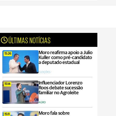
ÚLTIMAS NOTÍCIAS
Moro reafirma apoio a Julio
15:26
Kuller como pré-candidato
a deputado estadual
ELEIÇÕES
Influenciador Lorenzo
15:14
Roos debate sucessão
familiar no Agroleite
AGRO
Moro fala sobre
15:11