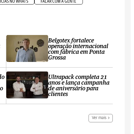
ÍCIAS NO WHATS
FALAR COM A GENTE
Belgotex fortalece
a
operação internacional
com fábrica em Ponta
Grossa
do
Ultrapack completa 21
anos e lança campanha
no
de aniversário para
clientes
Ver mais