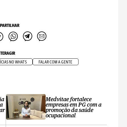
PARTILHAR
NTERAGIR
ÍCIAS NO WHATS
FALAR COM A GENTE
ia
Medvitae fortalece
ta
empresas em PG com a
ar
promoção da saúde
ocupacional