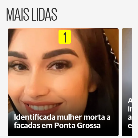
MAIS LIDAS
1
Al
in
Identificada mulher morta a
ag
facadas em Ponta Grossa
es