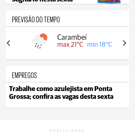
PREVISÃO DO TEMPO
Carambeí
in 18°C
max 21°C
min 18°C
EMPREGOS
Trabalhe como azulejista em Ponta
Grossa; confira as vagas desta sexta
PUBLICIDADE