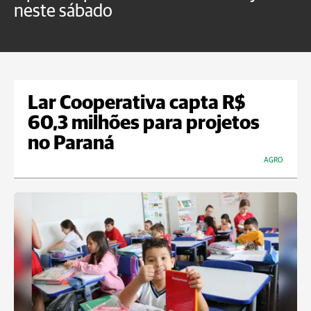
neste sábado
c
Lar Cooperativa capta R$
60,3 milhões para projetos
no Paraná
AGRO