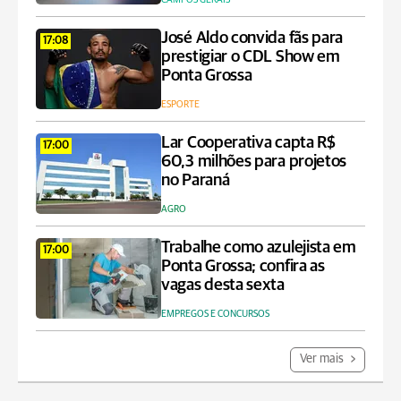
José Aldo convida fãs para
17:08
prestigiar o CDL Show em
Ponta Grossa
ESPORTE
Lar Cooperativa capta R$
17:00
60,3 milhões para projetos
no Paraná
AGRO
Trabalhe como azulejista em
17:00
Ponta Grossa; confira as
vagas desta sexta
EMPREGOS E CONCURSOS
Ver mais