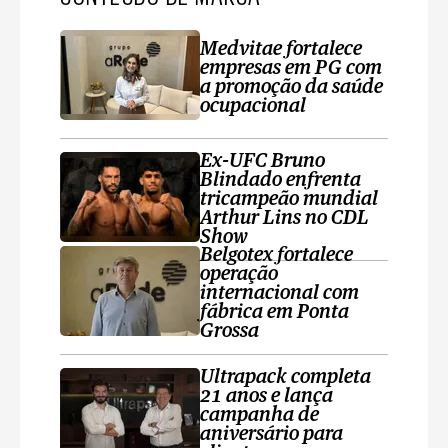
Medvitae fortalece
empresas em PG com
a promoção da saúde
ocupacional
Ex-UFC Bruno
Blindado enfrenta
tricampeão mundial
Arthur Lins no CDL
Show
Belgotex fortalece
operação
internacional com
fábrica em Ponta
Grossa
Ultrapack completa
21 anos e lança
campanha de
aniversário para