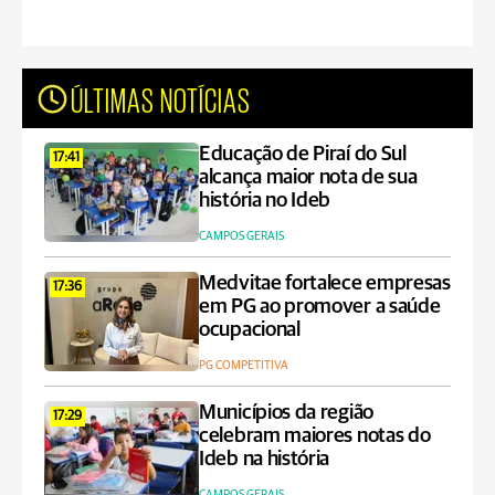
ÚLTIMAS NOTÍCIAS
Educação de Piraí do Sul
17:41
alcança maior nota de sua
história no Ideb
CAMPOS GERAIS
Medvitae fortalece empresas
17:36
em PG ao promover a saúde
ocupacional
PG COMPETITIVA
Municípios da região
17:29
celebram maiores notas do
Ideb na história
CAMPOS GERAIS