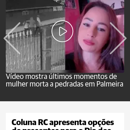
Vídeo mostra últimos momentos de
"
mulher morta a pedradas em Palmeira
c
U
Coluna RC apresenta opções