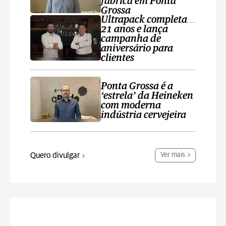
fábrica em Ponta
Grossa
Ultrapack completa
21 anos e lança
campanha de
aniversário para
clientes
Ponta Grossa é a
‘estrela’ da Heineken
com moderna
indústria cervejeira
Quero divulgar
Ver mais