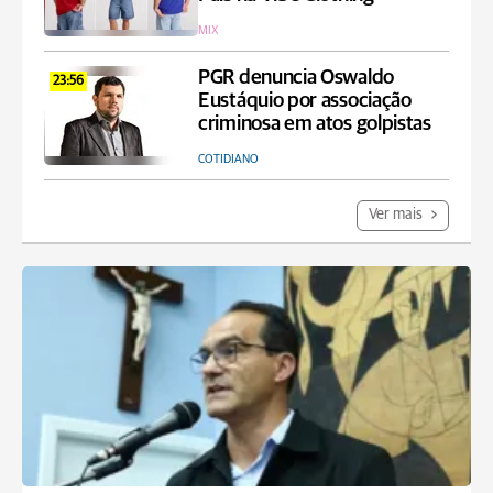
MIX
PGR denuncia Oswaldo
23:56
Eustáquio por associação
criminosa em atos golpistas
COTIDIANO
Ver mais