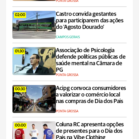
PONTA GROSSA
Castro convida gestantes
02:00
para participarem das ações
do ‘Agosto Dourado’
CAMPOS GERAIS
Associação de Psicologia
01:30
defende políticas públicas de
saúde mental na Câmara de
PG
PONTA GROSSA
Acipg convoca consumidores
00:30
a valorizar o comércio local
nas compras de Dia dos Pais
PONTA GROSSA
Coluna RC apresenta opções
00:00
de presentes para o Dia dos
Pais na Vibe Clothing