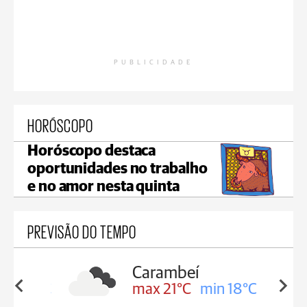
PUBLICIDADE
HORÓSCOPO
Horóscopo destaca
oportunidades no trabalho
e no amor nesta quinta
PREVISÃO DO TEMPO
Carambeí
in 19°C
max 21°C
min 18°C