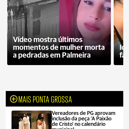
Vídeo mostra últimos
momentos de mulher morta
Id
a pedradas em Palmeira
fa
MAIS PONTA GROSSA
Vereadores de PG aprovam
inclusão da peça 'A Paixão
de Cristo' no calendário