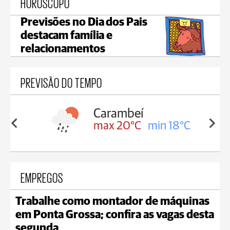
HORÓSCOPO
Previsões no Dia dos Pais
destacam família e
relacionamentos
PREVISÃO DO TEMPO
Carambeí
in 18°C
max 20°C
min 18°C
EMPREGOS
Trabalhe como montador de máquinas
em Ponta Grossa; confira as vagas desta
segunda