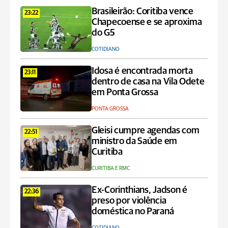
Brasileirão: Coritiba vence
23:22
Chapecoense e se aproxima
do G5
COTIDIANO
Idosa é encontrada morta
23:11
dentro de casa na Vila Odete
em Ponta Grossa
PONTA GROSSA
Gleisi cumpre agendas com
22:51
ministro da Saúde em
Curitiba
CURITIBA E RMC
Ex-Corinthians, Jadson é
22:36
preso por violência
doméstica no Paraná
COTIDIANO