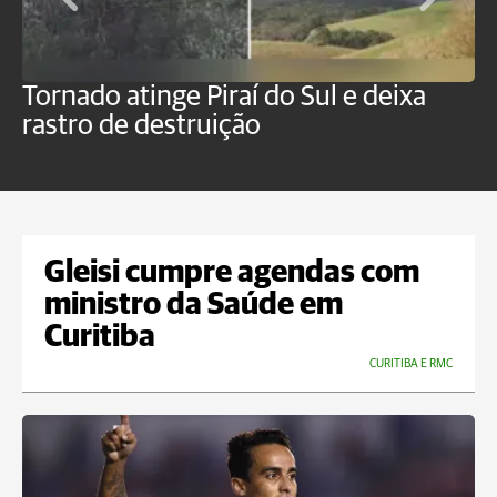
Tornado atinge Piraí do Sul e deixa
H
rastro de destruição
C
m
Gleisi cumpre agendas com
ministro da Saúde em
Curitiba
CURITIBA E RMC