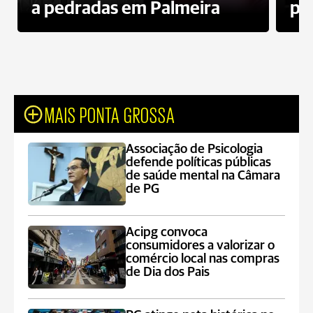
a pedradas em Palmeira
pr
MAIS PONTA GROSSA
Associação de Psicologia
defende políticas públicas
de saúde mental na Câmara
de PG
Acipg convoca
consumidores a valorizar o
comércio local nas compras
de Dia dos Pais