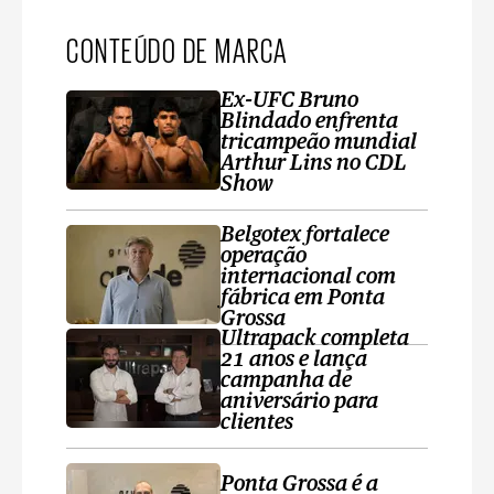
CONTEÚDO DE MARCA
Ex-UFC Bruno
Blindado enfrenta
tricampeão mundial
Arthur Lins no CDL
Show
Belgotex fortalece
operação
internacional com
fábrica em Ponta
Grossa
Ultrapack completa
21 anos e lança
campanha de
aniversário para
clientes
Ponta Grossa é a