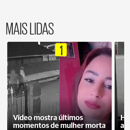
MAIS LIDAS
1
Vídeo mostra últimos
Ho
momentos de mulher morta
ag