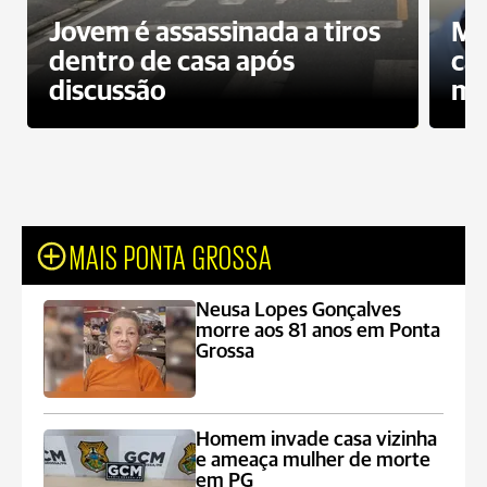
Jovem é assassinada a tiros
Mo
dentro de casa após
ca
discussão
mo
MAIS PONTA GROSSA
Neusa Lopes Gonçalves
morre aos 81 anos em Ponta
Grossa
Homem invade casa vizinha
e ameaça mulher de morte
em PG