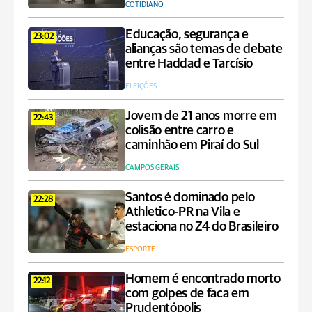
COTIDIANO
Educação, segurança e
23:02
alianças são temas de debate
entre Haddad e Tarcísio
ELEIÇÕES
Jovem de 21 anos morre em
22:43
colisão entre carro e
caminhão em Piraí do Sul
CAMPOS GERAIS
Santos é dominado pelo
22:28
Athletico-PR na Vila e
estaciona no Z4 do Brasileiro
ESPORTE
Homem é encontrado morto
22:12
com golpes de faca em
Prudentópolis