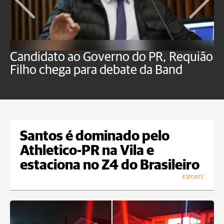
Candidato ao Governo do PR, Requião
S
Filho chega para debate da Band
p
B
Santos é dominado pelo
Athletico-PR na Vila e
estaciona no Z4 do Brasileiro
ESPORTE