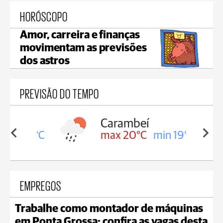
HORÓSCOPO
Amor, carreira e finanças
movimentam as previsões
dos astros
PREVISÃO DO TEMPO
Carambeí
in 19°C
max 20°C
min 19°C
EMPREGOS
Trabalhe como montador de máquinas
em Ponta Grossa; confira as vagas desta