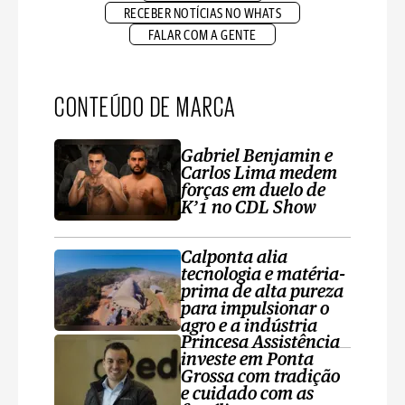
RECEBER NOTÍCIAS NO WHATS
FALAR COM A GENTE
CONTEÚDO DE MARCA
Gabriel Benjamin e
Carlos Lima medem
forças em duelo de
K’1 no CDL Show
Calponta alia
tecnologia e matéria-
prima de alta pureza
para impulsionar o
agro e a indústria
Princesa Assistência
investe em Ponta
Grossa com tradição
e cuidado com as