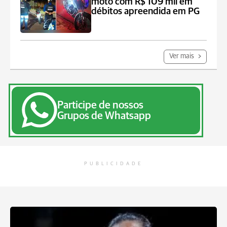
moto com R$ 109 mil em
débitos apreendida em PG
Ver mais
Participe de nossos
Grupos de Whatsapp
PUBLICIDADE