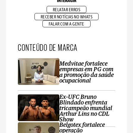
INTERAGIR
RELATAR ERROS
RECEBER NOTÍCIAS NO WHATS
FALAR COM A GENTE
CONTEÚDO DE MARCA
Medvitae fortalece
empresas em PG com
a promoção da saúde
ocupacional
Ex-UFC Bruno
Blindado enfrenta
tricampeão mundial
Arthur Lins no CDL
Show
Belgotex fortalece
operação