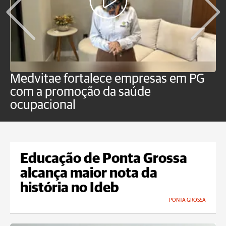
Medvitae fortalece empresas em PG
C
com a promoção da saúde
Pl
ocupacional
i
Educação de Ponta Grossa
alcança maior nota da
história no Ideb
PONTA GROSSA