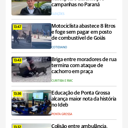
campanhas no Paraná
ELEIÇÕES
Motociclista abastece 8 litros
13:47
e foge sem pagar em posto
de combustível de Goiás
COTIDIANO
Briga entre moradores de rua
13:43
termina com ataque de
cachorro em praça
CURITIBA E RMC
Educação de Ponta Grossa
13:36
alcança maior nota da história
no Ideb
PONTA GROSSA
Colisão entre ambulância,
13:32