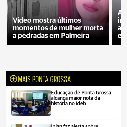
Al
Vídeo mostra últimos
in
momentos de mulher morta
ag
a pedradas em Palmeira
es
MAIS PONTA GROSSA
Educação de Ponta Grossa
alcança maior nota da
história no Ideb
Iplan faz alerta sobre