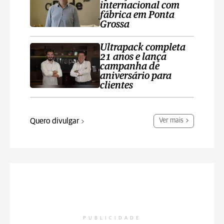
internacional com
fábrica em Ponta
Grossa
Ultrapack completa
21 anos e lança
campanha de
aniversário para
clientes
Quero divulgar
Ver mais
PUBLICIDADE