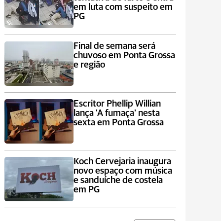
em luta com suspeito em
PG
Final de semana será
chuvoso em Ponta Grossa
e região
Escritor Phellip Willian
lança 'A fumaça' nesta
sexta em Ponta Grossa
Koch Cervejaria inaugura
novo espaço com música
e sanduíche de costela
em PG