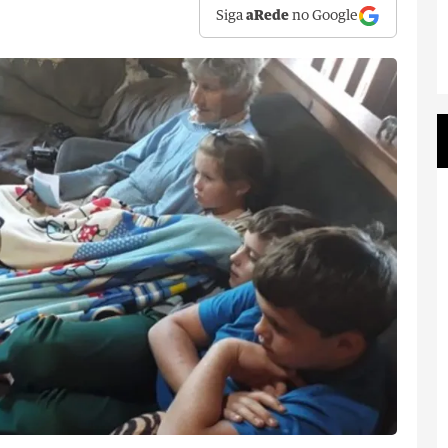
Siga
aRede
no Google