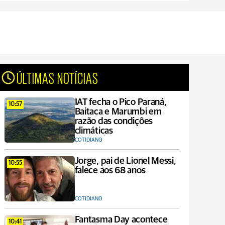
ÚLTIMAS NOTÍCIAS
IAT fecha o Pico Paraná,
10:57
Baitaca e Marumbi em
razão das condições
climáticas
COTIDIANO
Jorge, pai de Lionel Messi,
10:55
falece aos 68 anos
COTIDIANO
Fantasma Day acontece
10:41