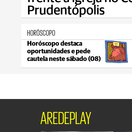
Prudentópolis
HORÓSCOPO
Horóscopo destaca
Castro
oportunidades e pede
C
max 21°C
min 18°C
cautela neste sábado (08)
AREDEPLAY