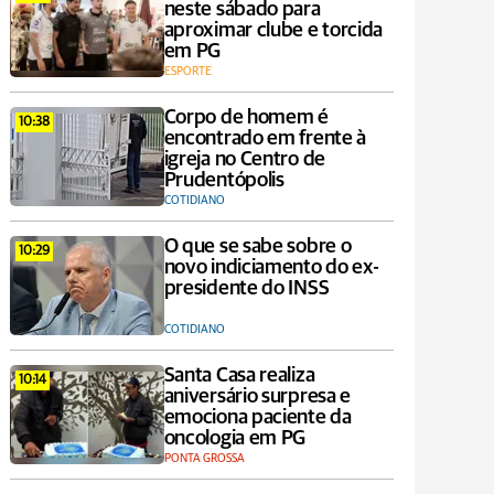
neste sábado para
aproximar clube e torcida
em PG
ESPORTE
Corpo de homem é
10:38
encontrado em frente à
igreja no Centro de
Prudentópolis
COTIDIANO
O que se sabe sobre o
10:29
novo indiciamento do ex-
presidente do INSS
COTIDIANO
Santa Casa realiza
10:14
aniversário surpresa e
emociona paciente da
oncologia em PG
PONTA GROSSA