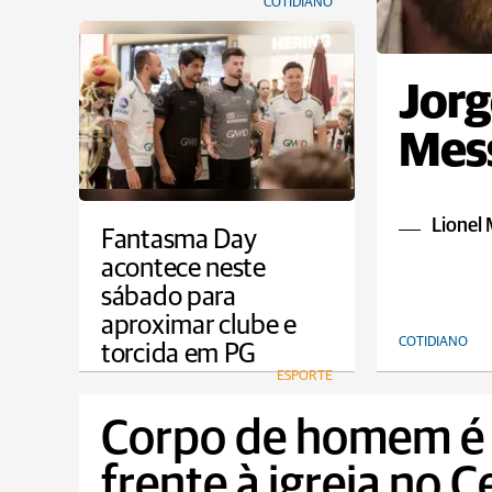
COTIDIANO
Jorg
Mess
Lionel 
Fantasma Day
acontece neste
sábado para
aproximar clube e
COTIDIANO
torcida em PG
ESPORTE
Corpo de homem é
frente à igreja no 