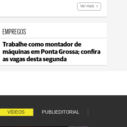
Ver mais
EMPREGOS
Trabalhe como montador de
Jaguariaíva
máquinas em Ponta Grossa; confira
max 20°C
min 18°C
as vagas desta segunda
VÍDEOS
PUBLIEDITORIAL