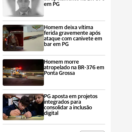
em PG
Homem deixa vítima
ferida gravemente após
ataque com canivete em
bar em PG
Homem morre
atropelado na BR-376 em
Ponta Grossa
PG aposta em projetos
integrados para
consolidar a inclusão
digital