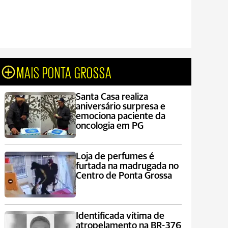
MAIS PONTA GROSSA
Santa Casa realiza
aniversário surpresa e
emociona paciente da
oncologia em PG
Loja de perfumes é
furtada na madrugada no
Centro de Ponta Grossa
Identificada vítima de
atropelamento na BR-376