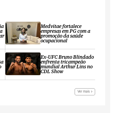
ia
Medvitae fortalece
ta
empresas em PG com a
ar
promoção da saúde
ocupacional
Ex-UFC Bruno Blindado
sa
enfrenta tricampeão
o
mundial Arthur Lins no
CDL Show
Ver mais