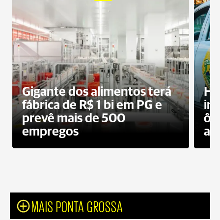
Gigante dos alimentos terá
Ho
fábrica de R$ 1 bi em PG e
im
prevê mais de 500
ôn
empregos
ac
MAIS PONTA GROSSA