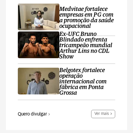
Medvitae fortalece
empresas em PG com
a promoção da saúde
ocupacional
Ex-UFC Bruno
Blindado enfrenta
tricampeão mundial
Arthur Lins no CDL
Show
Belgotex fortalece
operação
internacional com
fábrica em Ponta
Grossa
Quero divulgar
Ver mais