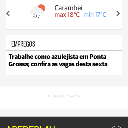
Carambeí
in 18°C
max 18°C
min 17°C
EMPREGOS
Trabalhe como azulejista em Ponta
Grossa; confira as vagas desta sexta
PUBLICIDADE