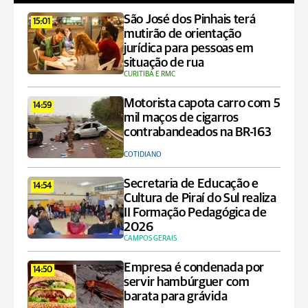
São José dos Pinhais terá
15:01
mutirão de orientação
jurídica para pessoas em
situação de rua
CURITIBA E RMC
Motorista capota carro com 5
14:59
mil maços de cigarros
contrabandeados na BR-163
COTIDIANO
Secretaria de Educação e
14:54
Cultura de Piraí do Sul realiza
II Formação Pedagógica de
2026
CAMPOS GERAIS
Empresa é condenada por
14:50
servir hambúrguer com
barata para grávida