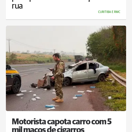
rua
CURITIBA E RMC
Motorista capota carro com 5
mil maços de cigarros