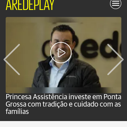
AREDEPLAY
Princesa Assistência investe em Ponta
F
Grossa com tradição e cuidado com as
e
famílias
P